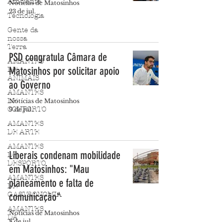
Ambiente
Notícias de Matosinhos
23 de jul.
Tecnologia
Gente da
nossa
Terra
PSD congratula Câmara de
AMANTES
Matosinhos por solicitar apoio
DE
ANIMAIS
ao Governo
AMANTES
DE
Notícias de Matosinhos
CONFORTO
9 de jul.
AMANTES
DE ARTE
AMANTES
Liberais condenam mobilidade
DE
DESPORTO
em Matosinhos: "Mau
AMANTES
planeamento e falta de
DE
GASTRONOMIA
comunicação"
AMANTES
Notícias de Matosinhos
DA
8 de jul.