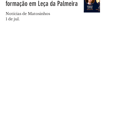
formação em Leça da Palmeira
Notícias de Matosinhos
1 de jul.
Roda de Conversa com o
deputado Fabian Figueiredo e a
ex-eurodeputada Alda Sousa
Notícias de Matosinhos
26 de jun.
Carlos Mouta é o novo
Presidente da Concelhia do
Partido Socialista de
Matosinhos