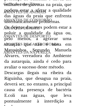
Gente da nossa Terra
milhares de gaivotas na praia, que 
podem estar a afetar a qualidade 
AMANTES DE ANIMAIS
das águas da praia que enfrenta 
AMANTES DE CONFORTO
sistematicamente problemas.
Os dejetos das aves podem estar a 
AMANTES DE ARTE
poluir a qualidade da água ou, 
AMANTES DE DESPORTO
pelo menos, a agravar uma 
situação que não é nova em 
AMANTES DE GASTRONOMIA
Matosinhos. Segundo Manuela 
AMANTES DA NATUREZA
Álvares, vereadora do Ambiente 
da autarquia, ainda é cedo para 
avaliar o sucesso deste método.
Descargas ilegais na ribeira da 
Riguinha, que desagua na praia, 
deverá ser, no entanto, a principal 
causa da presença de bactéria 
E.coli nas águas, que leva 
pontualmente à interdição a 