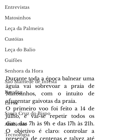
Entrevistas
Matosinhos
Leça da Palmeira
Custóias
Leça do Balio
Guifões
Senhora da Hora
Durante toda a época balnear uma 
São Mamede de Infesta
águia vai sobrevoar a praia de 
Perafita
Matosinhos, com o intuito de 
afugentar gaivotas da praia.
Lavra
O primeiro voo foi feito a 14 de 
Santa Cruz do Bispo
julho, e vai-se repetir todos os 
dias, das 7h às 9h e das 17h às 21h. 
Ambiente
O objetivo é claro: controlar a 
Tecnologia
presença de centenas e talvez até 