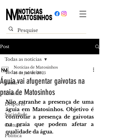
Post
Todas as notícias
Notícias de Matosinhos
Todas as notícias
16 de jul. de 2025
Águia vai afugentar gaivotas na
Saúde
praia de Matosinhos
Ensino
Não estranhe a presença de uma 
Desporto
águia em Matosinhos. Objetivo é 
Sociedade
controlar a presença de gaivotas 
na praia que podem afetar a 
Cultura
qualidade da água.
Política