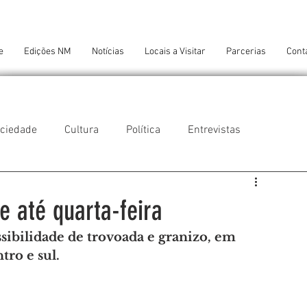
e
Edições NM
Notícias
Locais a Visitar
Parcerias
Cont
ciedade
Cultura
Política
Entrevistas
 do Balio
Guifões
Senhora da Hora
e até quarta-feira
ssibilidade de trovoada e granizo, em 
 Cruz do Bispo
Ambiente
Tecnologia
tro e sul.
NTES DE CONFORTO
AMANTES DE ARTE