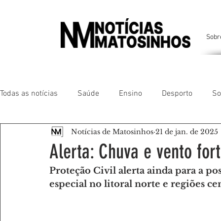
Sobr
Todas as notícias
Saúde
Ensino
Desporto
So
Notícias de Matosinhos
21 de jan. de 2025
Matosinhos
Leça da Palmeira
Custóias
Leça
Alerta: Chuva e vento fort
Proteção Civil alerta ainda para a po
São Mamede de Infesta
Perafita
Lavra
Santa
especial no litoral norte e regiões cen
Gente da nossa Terra
AMANTES DE ANIMAIS
AMA