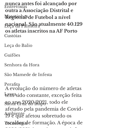
nunca antes foi alcançado por 
Entrevistas
outra a Associação Distrital e 
Matosinhos
Regional de Futebol a nível 
nacional. São atualmente 40.129 
Leça da Palmeira
os atletas inscritos na AF Porto
Custóias
Leça do Balio
Guifões
Senhora da Hora
São Mamede de Infesta
Perafita
A evolução do número de atletas 
Lavra
tem sido constante, exceção feita 
ao ano 2020/2021, todo ele 
Santa Cruz do Bispo
afetado pela pandemia de Covid-
Ambiente
19 e que afetou sobretudo os 
escalões de formação. A época de 
Tecnologia