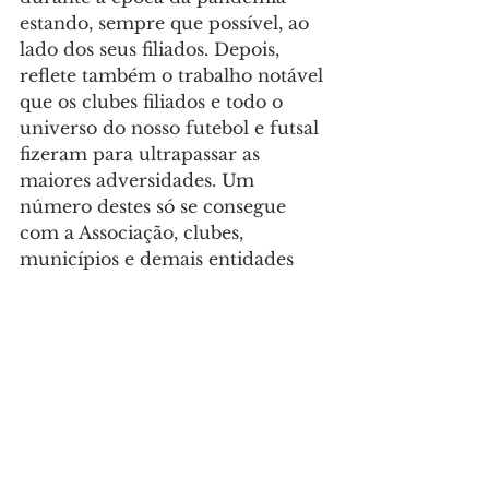
estando, sempre que possível, ao 
lado dos seus filiados. Depois, 
reflete também o trabalho notável 
que os clubes filiados e todo o 
universo do nosso futebol e futsal 
fizeram para ultrapassar as 
maiores adversidades. Um 
número destes só se consegue 
com a Associação, clubes, 
municípios e demais entidades 
que nos acompanham a remar na 
mesma direção”, afirmou José 
Neves, presidente da Associação 
de Futebol do Porto.
Desporto