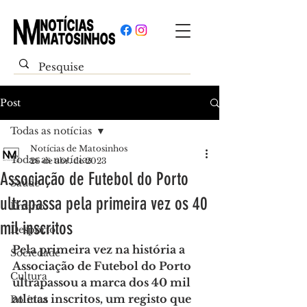
Post
Todas as notícias
Notícias de Matosinhos
Todas as notícias
26 de abr. de 2023
Associação de Futebol do Porto
Saúde
ultrapassa pela primeira vez os 40
Ensino
mil inscritos
Desporto
Pela primeira vez na história a 
Sociedade
Associação de Futebol do Porto 
Cultura
ultrapassou a marca dos 40 mil 
atletas inscritos, um registo que 
Política