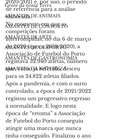
2020/2021 é, por isso, o período 
Gente da nossa Terra
de referência para a análise 
AMANTES DE ANIMAIS
elaborada.
No momento em que as 
AMANTES DE CONFORTO
competições foram 
AMANTES DE ARTE
interrompidas, no dia 6 de março 
de 2020 (época 2019/2020), a 
AMANTES DE DESPORTO
Associação de Futebol do Porto 
AMANTES DE GASTRONOMIA
registava 32.940 atletas, número 
que, como já referido, desceu 
AMANTES DA NATUREZA
para os 24.822 atletas filiados.
Após a pandemia, e com o surto 
controlado, a época de 2021/2022 
registou um progressivo regresso 
à normalidade. E logo nesta 
época de “retoma” a Associação 
de Futebol do Porto conseguiu 
atingir uma marca que nunca 
tinha conseguido. Finalizou o ano 