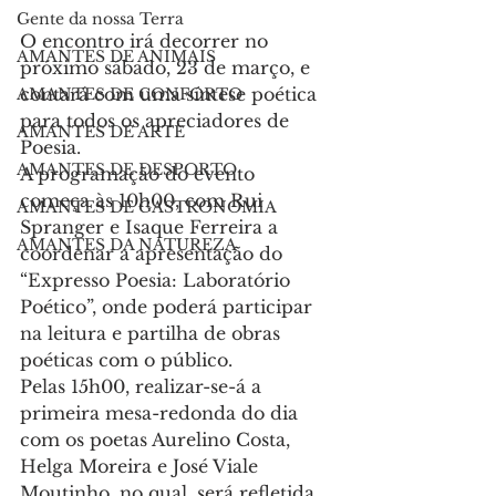
Gente da nossa Terra
O encontro irá decorrer no 
AMANTES DE ANIMAIS
próximo sábado, 23 de março, e 
contará com uma síntese poética 
AMANTES DE CONFORTO
para todos os apreciadores de 
AMANTES DE ARTE
Poesia.
AMANTES DE DESPORTO
A programação do evento 
começa às 10h00, com Rui 
AMANTES DE GASTRONOMIA
Spranger e Isaque Ferreira a 
AMANTES DA NATUREZA
coordenar a apresentação do 
“Expresso Poesia: Laboratório 
Poético”, onde poderá participar 
na leitura e partilha de obras 
poéticas com o público.
Pelas 15h00, realizar-se-á a 
primeira mesa-redonda do dia 
com os poetas Aurelino Costa, 
Helga Moreira e José Viale 
Moutinho, no qual, será refletida 