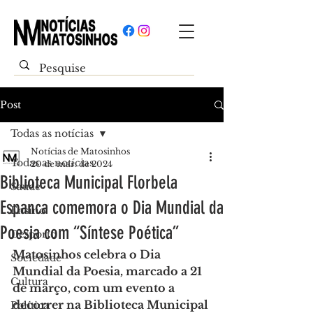
Post
Todas as notícias
Notícias de Matosinhos
Todas as notícias
20 de mar. de 2024
Biblioteca Municipal Florbela
Saúde
Espanca comemora o Dia Mundial da
Ensino
Poesia com “Síntese Poética”
Desporto
Matosinhos celebra o Dia 
Sociedade
Mundial da Poesia, marcado a 21 
Cultura
de março, com um evento a 
decorrer na Biblioteca Municipal 
Política