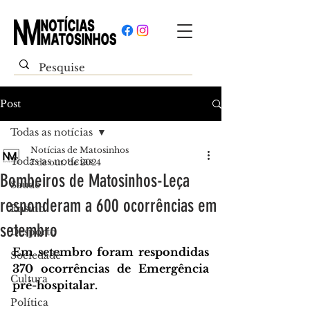
Post
Todas as notícias
Notícias de Matosinhos
Todas as notícias
7 de out. de 2024
Bombeiros de Matosinhos-Leça
Saúde
responderam a 600 ocorrências em
Ensino
setembro
Desporto
Em setembro foram respondidas 
Sociedade
370 ocorrências de Emergência 
Cultura
pré-hospitalar.
Política