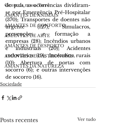
do país, as ocorrências dividiram-
Gente da nossa Terra
se por Emergência Pré-Hospitalar 
AMANTES DE ANIMAIS
(370); Transportes de doentes não 
AMANTES DE CONFORTO
urgente (127); Simulacros, 
prevenções e formação a 
AMANTES DE ARTE
empresas (28); Incêndios urbanos 
AMANTES DE DESPORTO
e industriais (20); Acidentes 
rodoviários (19); Incêndios rurais 
AMANTES DE GASTRONOMIA
(10); Abertura de portas com 
AMANTES DA NATUREZA
socorro (6); e outras intervenções 
de socorro (16).
Sociedade
Ver tudo
Posts recentes