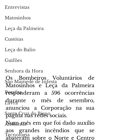
Entrevistas
Matosinhos
Leça da Palmeira
Custóias
Leça do Balio
Guifões
Senhora da Hora
Os Bombeiros Voluntários de 
São Mamede de Infesta
Matosinhos e Leça da Palmeira 
Perafita
responderam a 596 ocorrências 
durante o mês de setembro, 
Lavra
anunciou a Corporação na sua 
Santa Cruz do Bispo
página nas redes sociais.
Num mês em que foi dado auxílio 
Ambiente
aos grandes incêndios que se 
Tecnologia
abateram sobre o Norte e Centro 