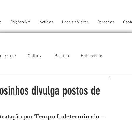
e
Edições NM
Notícias
Locais a Visitar
Parcerias
Cont
ciedade
Cultura
Política
Entrevistas
 do Balio
Guifões
Senhora da Hora
sinhos divulga postos de
 Cruz do Bispo
Ambiente
Tecnologia
tratação por Tempo Indeterminado – 
NTES DE CONFORTO
AMANTES DE ARTE