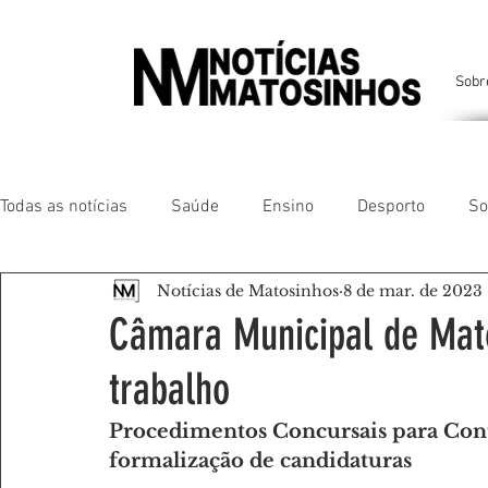
Sobr
Todas as notícias
Saúde
Ensino
Desporto
So
Notícias de Matosinhos
8 de mar. de 2023
Matosinhos
Leça da Palmeira
Custóias
Leça
Câmara Municipal de Mato
trabalho
São Mamede de Infesta
Perafita
Lavra
Santa
Procedimentos Concursais para Con
formalização de candidaturas
Gente da nossa Terra
AMANTES DE ANIMAIS
AMA