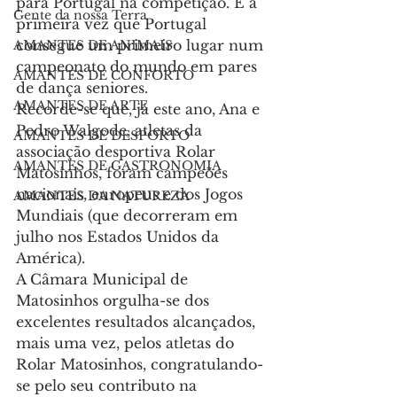
para Portugal na competição. É a 
Gente da nossa Terra
primeira vez que Portugal 
consegue um primeiro lugar num 
AMANTES DE ANIMAIS
campeonato do mundo em pares 
AMANTES DE CONFORTO
de dança seniores.
AMANTES DE ARTE
Recorde-se que, já este ano, Ana e 
Pedro Walgode, atletas da 
AMANTES DE DESPORTO
associação desportiva Rolar 
AMANTES DE GASTRONOMIA
Matosinhos, foram campeões 
nacionais, europeus e dos Jogos 
AMANTES DA NATUREZA
Mundiais (que decorreram em 
julho nos Estados Unidos da 
América).
A Câmara Municipal de 
Matosinhos orgulha-se dos 
excelentes resultados alcançados, 
mais uma vez, pelos atletas do 
Rolar Matosinhos, congratulando-
se pelo seu contributo na 