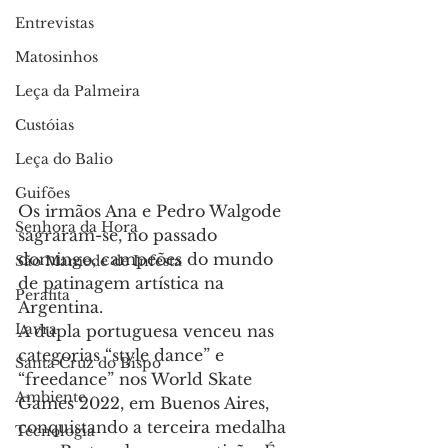
Entrevistas
Matosinhos
Leça da Palmeira
Custóias
Leça do Balio
Guifões
Os irmãos Ana e Pedro Walgode 
Senhora da Hora
sagraram-se, no passado 
domingo, campeões do mundo 
São Mamede de Infesta
de patinagem artística na 
Perafita
Argentina.
Lavra
A dupla portuguesa venceu nas 
categorias “style dance” e 
Santa Cruz do Bispo
“freedance” nos World Skate 
Ambiente
Games 2022, em Buenos Aires, 
conquistando a terceira medalha 
Tecnologia