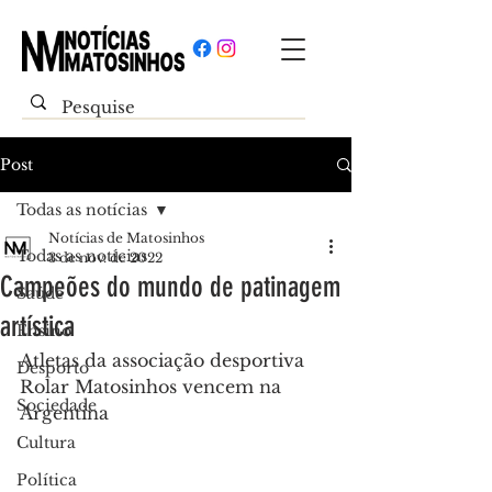
Post
Todas as notícias
Notícias de Matosinhos
Todas as notícias
3 de nov. de 2022
Campeões do mundo de patinagem
Saúde
artística
Ensino
Atletas da associação desportiva 
Desporto
Rolar Matosinhos vencem na 
Sociedade
Argentina
Cultura
Política