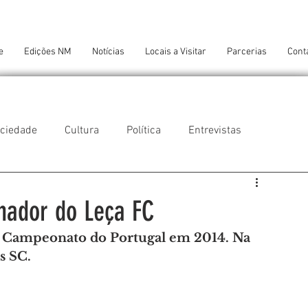
e
Edições NM
Notícias
Locais a Visitar
Parcerias
Cont
ciedade
Cultura
Política
Entrevistas
 do Balio
Guifões
Senhora da Hora
inador do Leça FC
 o Campeonato do Portugal em 2014. Na 
 Cruz do Bispo
Ambiente
Tecnologia
s SC.
NTES DE CONFORTO
AMANTES DE ARTE