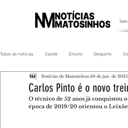
Sobr
Todas as notícias
Saúde
Ensino
Desporto
So
Notícias de Matosinhos
30 de jun. de 2025
Matosinhos
Leça da Palmeira
Custóias
Leça
Carlos Pinto é o novo tre
O técnico de 52 anos já conquistou
São Mamede de Infesta
Perafita
Lavra
Santa
época de 2019/20 orientou o Leixõe
Gente da nossa Terra
AMANTES DE ANIMAIS
AMA