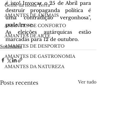
é isto! Invocar o 25 de Abril para 
Gente da nossa Terra
destruir propaganda política é 
AMANTES DE ANIMAIS
uma contradição vergonhosa", 
pode ler-se.
AMANTES DE CONFORTO
As eleições autárquicas estão 
AMANTES DE ARTE
marcadas para 12 de outubro.
AMANTES DE DESPORTO
Sociedade
AMANTES DE GASTRONOMIA
AMANTES DA NATUREZA
Ver tudo
Posts recentes