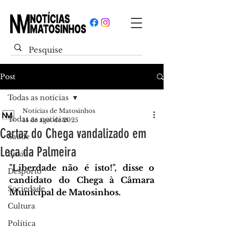
Post
Todas as notícias
Notícias de Matosinhos
Todas as notícias
14 de ago. de 2025
Cartaz do Chega vandalizado em
Saúde
Leça da Palmeira
Ensino
"Liberdade não é isto!", disse o 
Desporto
candidato do Chega à Câmara 
Sociedade
Municipal de Matosinhos.
Cultura
Política