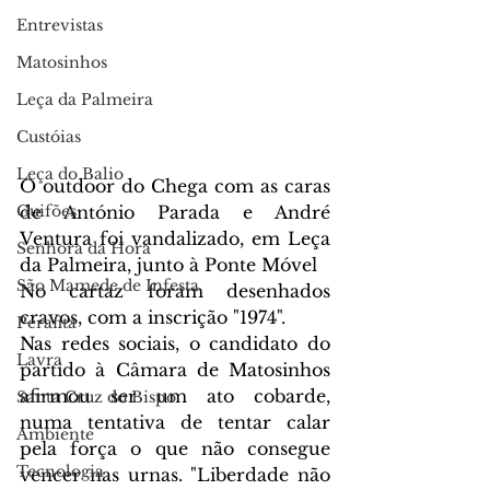
Entrevistas
Matosinhos
Leça da Palmeira
Custóias
Leça do Balio
O outdoor do Chega com as caras 
Guifões
de António Parada e André 
Ventura foi vandalizado, em Leça 
Senhora da Hora
da Palmeira, junto à Ponte Móvel
São Mamede de Infesta
No cartaz foram desenhados 
cravos, com a inscrição "1974".
Perafita
Nas redes sociais, o candidato do 
Lavra
partido à Câmara de Matosinhos 
afirmou ser um ato cobarde, 
Santa Cruz do Bispo
numa tentativa de tentar calar 
Ambiente
pela força o que não consegue 
Tecnologia
vencer nas urnas. "Liberdade não 