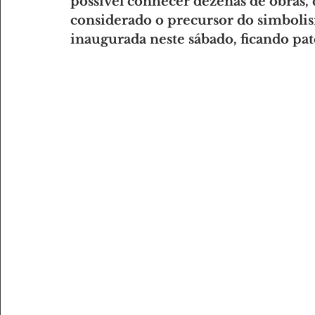
possível conhecer dezenas de obras,
considerado o precursor do simbolis
inaugurada neste sábado, ficando pat
AMANTES DE DESPORTO
AMANTES DE GASTRONOMI