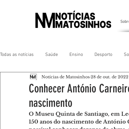
Sobr
Todas as notícias
Saúde
Ensino
Desporto
So
Notícias de Matosinhos
28 de out. de 2022
Matosinhos
Leça da Palmeira
Custóias
Leça
Conhecer António Carneir
nascimento
São Mamede de Infesta
Perafita
Lavra
Santa
O Museu Quinta de Santiago, em Leça
150 anos do nascimento de António
Gente da nossa Terra
AMANTES DE ANIMAIS
AMA