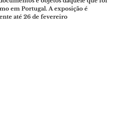
 documentos e objetos daquele que foi 
mo em Portugal. A exposição é 
ente até 26 de fevereiro
A
AMANTES DA NATUREZA