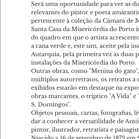
Será uma oportunidade para ver as du
relevantes do pintor e poeta amaranti
pertencente à coleção da Câmara de M
Santa Casa da Misericórdia do Porto (
do quadro em que o artista acrescentou
a cana verde e, este sim, aceite pela
Autarquia, pela primeira vez as duas p
instalações da Misericórdia do Porto.
Outras obras, como "Menina do gato", u
múltiplos autorretratos, os retratos 
exibidos estarão em destaque na expo
obras marcantes, o tríptico "A Vida" e
S. Domingos".
Objetos pessoais, cartas, fotografias,
dar a conhecer a versatilidade de An
pintor, ilustrador, retratista e paisagist
Nascido a 16 de setembro de 1872 em 