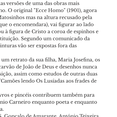
as versões de uma das obras mais 
no. O original "Ecce Homo" (1901), agora 
atosinhos mas na altura recusado pela 
que o encomendara), vai figurar ao lado 
 à figura de Cristo a coroa de espinhos e 
 instituição. Segundo um comunicado da 
inturas vão ser expostas fora das 
m retrato da sua filha, Maria Josefina, os 
a carvão de João de Deus e desenhos nunca 
sição, assim como estudos de outras duas 
 "Camões lendo Os Lusíadas aos frades de 
 livros e pincéis contribuem também para 
tónio Carneiro enquanto poeta e enquanto 
a.
S. Gonçalo de Amarante, António Teixeira 