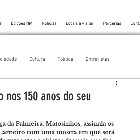
e
Edições NM
Notícias
Locais a Visitar
Parcerias
Cont
ciedade
Cultura
Política
Entrevistas
 do Balio
Guifões
Senhora da Hora
o nos 150 anos do seu
 Cruz do Bispo
Ambiente
Tecnologia
 da Palmeira, Matosinhos, assinala os 
 Carneiro com uma mostra em que será 
NTES DE CONFORTO
AMANTES DE ARTE