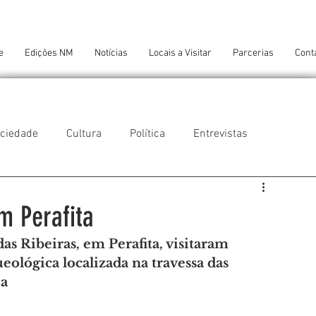
e
Edições NM
Notícias
Locais a Visitar
Parcerias
Cont
ciedade
Cultura
Política
Entrevistas
 do Balio
Guifões
Senhora da Hora
m Perafita
s Ribeiras, em Perafita, visitaram 
 Cruz do Bispo
Ambiente
Tecnologia
ológica localizada na travessa das 
ia
NTES DE CONFORTO
AMANTES DE ARTE