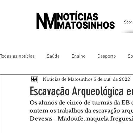
Sobr
Todas as notícias
Saúde
Ensino
Desporto
So
Notícias de Matosinhos
6 de out. de 2022
Matosinhos
Leça da Palmeira
Custóias
Leça
Escavação Arqueológica e
Os alunos de cinco de turmas da EB da
São Mamede de Infesta
Perafita
Lavra
Santa
ontem os trabalhos da escavação arque
Devesas - Madoufe, naquela fregues
Gente da nossa Terra
AMANTES DE ANIMAIS
AMA