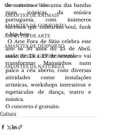
de carreira e são uma das bandas 
Gente da nossa Terra
mais icónicas da música 
AMANTES DE ANIMAIS
portuguesa, com inúmeros 
AMANTES DE CONFORTO
sucessos que misturam soul, funk 
e hip-hop.
AMANTES DE ARTE
 O Arte Fora de Sítio celebra este 
AMANTES DE DESPORTO
ano os 50 anos do 25 de Abril, 
onde de 25 a 29 de setembro vai 
AMANTES DE GASTRONOMIA
transformar Matosinhos num 
AMANTES DA NATUREZA
palco a céu aberto, com diversas 
atividades como instalações 
artísticas, workshops interativos e 
espetáculos de dança, teatro e 
música.
O concerto é gratuito.
Cultura