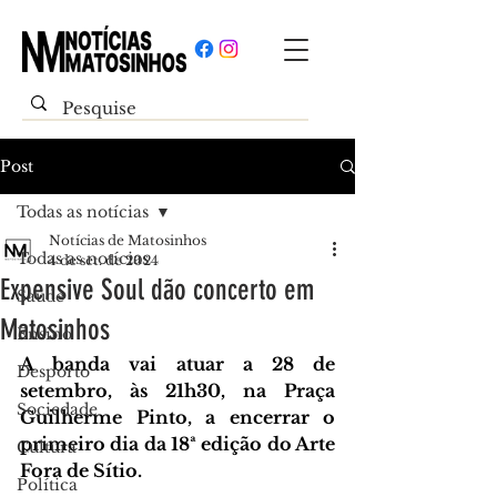
Post
Todas as notícias
Notícias de Matosinhos
Todas as notícias
4 de set. de 2024
Expensive Soul dão concerto em
Saúde
Matosinhos
Ensino
A banda vai atuar a 28 de 
Desporto
setembro, às 21h30, na Praça 
Sociedade
Guilherme Pinto, a encerrar o 
primeiro dia da 18ª edição do Arte 
Cultura
Fora de Sítio.
Política