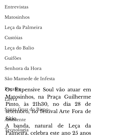
Entrevistas
Matosinhos
Leça da Palmeira
Custóias
Leça do Balio
Guifões
Senhora da Hora
São Mamede de Infesta
Perafita
Os Expensive Soul vão atuar em 
Matosinhos, na Praça Guilherme 
Lavra
Pinto, às 21h30, no dia 28 de 
Santa Cruz do Bispo
setembro, no festival Arte Fora de 
Sítio.
Ambiente
A banda, natural de Leça da 
Tecnologia
Palmeira, celebra este ano 25 anos 