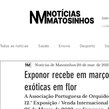
Sobr
Todas as notícias
Saúde
Ensino
Desporto
So
Notícias de Matosinhos
20 de mar. de 202
Matosinhos
Leça da Palmeira
Custóias
Leça
Exponor recebe em março 
exóticas em flor
São Mamede de Infesta
Perafita
Lavra
Santa
A Associação Portuguesa de Orquidofil
12.ª Exposição / Venda Internacional
Gente da nossa Terra
AMANTES DE ANIMAIS
AMA