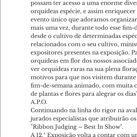
possam ter acesso a uma enorme divers
orquídeas espécie, e assim enriquecer 
evento único que adoramos organizar 
mais uma vez, durante todo esse fim-d
desde o cultivo de determinadas espéc
relacionados com o seu cultivo, minis
expositores presentes na exposição. P
orquídeas em flor dos nossos associa
ver orquídeas raras na sua plena flor
motivos para que nos visitem durant
fim-de-semana animado, com muita co
de plantas e flores para alegrar os dias
A.P.O.
Continuando na linha do rigor na aval
jurados especialistas que atribuirão
"Ribbon Judging – Best In Show".
A 12.ª Exposição volta a contar com u