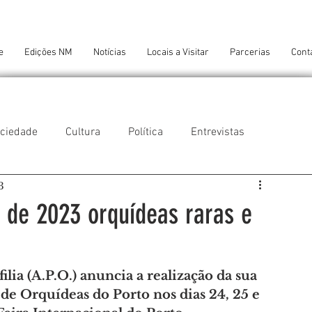
e
Edições NM
Notícias
Locais a Visitar
Parcerias
Cont
ciedade
Cultura
Política
Entrevistas
3
 do Balio
Guifões
Senhora da Hora
de 2023 orquídeas raras e
 Cruz do Bispo
Ambiente
Tecnologia
ia (A.P.O.) anuncia a realização da sua 
 de Orquídeas do Porto nos dias 24, 25 e 
NTES DE CONFORTO
AMANTES DE ARTE