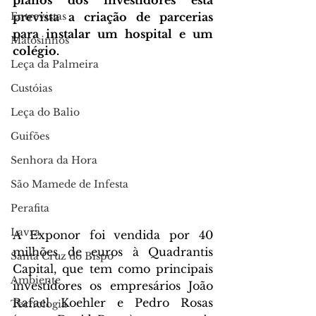
planos dos investidores está 
Entrevistas
prevista a criação de parcerias 
para instalar um hospital e um 
Matosinhos
colégio. 
Leça da Palmeira
Custóias
Leça do Balio
Guifões
Senhora da Hora
São Mamede de Infesta
Perafita
Lavra
A Exponor foi vendida por 40 
milhões de euros à 
Quadrantis 
Santa Cruz do Bispo
Capital, que 
tem como principais 
Ambiente
investidores os empresários João 
Rafael Koehler e Pedro Rosas 
Tecnologia