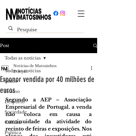
Post
Todas as notícias
Notícias de Matosinhos
Todas as notícias
2 de jul.
Exponor vendida por 40 milhões de
Saúde
euros
Ensino
Segundo a AEP – Associação 
Desporto
Empresarial de Portugal, a venda 
Sociedade
não coloca em causa a 
continuidade da atividade do 
Cultura
recinto de feiras e exposições. 
Nos 
Política