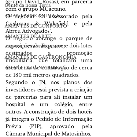
(grupo David Rosas)
, em parceria 
Gente da nossa Terra
com o grupo MCaetano.
AMANTES DE ANIMAIS
O negócio foi assessorado pela 
Cushman & Wakefield e pela 
AMANTES DE CONFORTO
Abreu Advogados".
AMANTES DE ARTE
O negócio abrange o parque de 
exposições da Exponor e dois lotes 
AMANTES DE DESPORTO
destinados a promoção 
AMANTES DE GASTRONOMIA
imobiliária, que totalizam uma 
área bruta de construção de cerca 
AMANTES DA NATUREZA
de 180 mil metros quadrados. 
Segundo o JN, nos planos dos 
investidores está prevista a criação 
de parcerias para ali instalar um 
hospital e um colégio, entre 
outros. A construção de dois hotéis 
já integra o Pedido de Informação 
Prévia (PIP), aprovado pela 
Câmara Municipal de Matosinhos. 