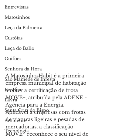
Entrevistas
Matosinhos
Leça da Palmeira
Custóias
Leça do Balio
Guifões
Senhora da Hora
A MatosinhosHabit é a primeira 
São Mamede de Infesta
empresa municipal de habitação 
Perafita
a obter a certificação de frota 
MOVE+, atribuída pela ADENE - 
Lavra
Agência para a Energia.
Santa Cruz do Bispo
Aplicável a empresas com frotas 
de viaturas ligeiras e pesadas de 
Ambiente
mercadorias, a classificação 
Tecnologia
MOVE+ reconhece o seu nível de 