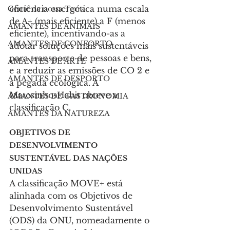
eficiência energética numa escala 
Gente da nossa Terra
de A+ (mais eficiente) a F (menos 
AMANTES DE ANIMAIS
eficiente), incentivando-as a 
AMANTES DE CONFORTO
adotar soluções mais sustentáveis 
para transporte de pessoas e bens, 
AMANTES DE ARTE
e a reduzir as emissões de CO 2 e 
AMANTES DE DESPORTO
a pegada ecológica. A 
MatosinhosHabit obteve a 
AMANTES DE GASTRONOMIA
classificação C.
AMANTES DA NATUREZA
OBJETIVOS DE 
DESENVOLVIMENTO 
SUSTENTÁVEL DAS NAÇÕES 
UNIDAS
A classificação MOVE+ está 
alinhada com os Objetivos de 
Desenvolvimento Sustentável 
(ODS) da ONU, nomeadamente o 