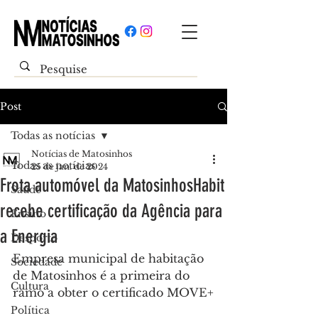
Post
Todas as notícias
Notícias de Matosinhos
Todas as notícias
25 de jan. de 2024
Frota automóvel da MatosinhosHabit
Saúde
recebe certificação da Agência para
Ensino
a Energia
Desporto
Empresa municipal de habitação 
Sociedade
de Matosinhos é a primeira do 
Cultura
ramo a obter o certificado MOVE+
Política