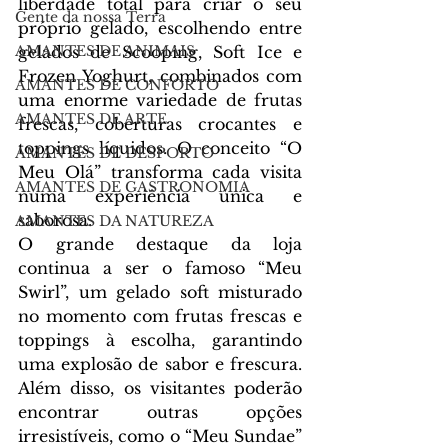
liberdade total para criar o seu 
Gente da nossa Terra
próprio gelado, escolhendo entre 
AMANTES DE ANIMAIS
gelados de Scooping, Soft Ice e 
Frozen Yoghurt, combinados com 
AMANTES DE CONFORTO
uma enorme variedade de frutas 
AMANTES DE ARTE
frescas, coberturas crocantes e 
toppings líquidos. O conceito “O 
AMANTES DE DESPORTO
Meu Olá” transforma cada visita 
AMANTES DE GASTRONOMIA
numa experiência única e 
saborosa.
AMANTES DA NATUREZA
O grande destaque da loja 
continua a ser o famoso “Meu 
Swirl”, um gelado soft misturado 
no momento com frutas frescas e 
toppings à escolha, garantindo 
uma explosão de sabor e frescura. 
Além disso, os visitantes poderão 
encontrar outras opções 
irresistíveis, como o “Meu Sundae” 