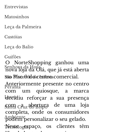
Entrevistas
Matosinhos
Leça da Palmeira
Custóias
Leça do Balio
Guifões
O NorteShopping ganhou uma 
Senhora da Hora
nova loja da Olá, que já está aberta 
no Piso 0 do centro comercial.
São Mamede de Infesta
Anteriormente presente no centro 
Perafita
com um quiosque, a marca 
Lavra
decidiu reforçar a sua presença 
com a abertura de uma loja 
Santa Cruz do Bispo
completa, onde os consumidores 
Ambiente
podem personalizar o seu gelado.
Neste espaço, os clientes têm 
Tecnologia