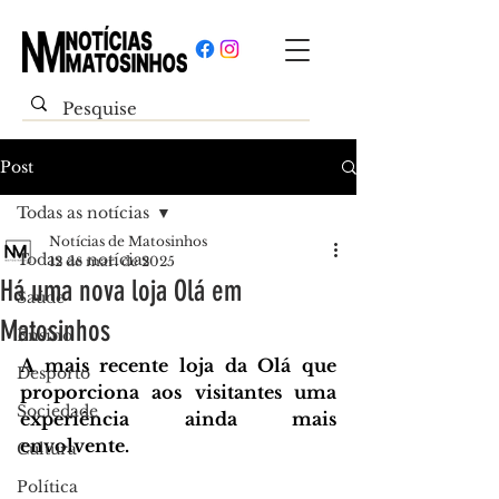
Post
Todas as notícias
Notícias de Matosinhos
Todas as notícias
12 de mar. de 2025
Há uma nova loja Olá em
Saúde
Matosinhos
Ensino
A mais recente loja da Olá que 
Desporto
proporciona aos visitantes uma 
Sociedade
experiência ainda mais 
envolvente.
Cultura
Política