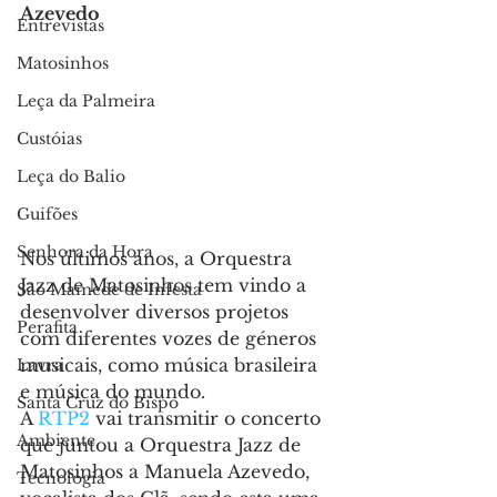
Azevedo
Entrevistas
Matosinhos
Leça da Palmeira
Custóias
Leça do Balio
Guifões
Senhora da Hora
Nos últimos anos, a Orquestra 
Jazz de Matosinhos tem vindo a 
São Mamede de Infesta
desenvolver diversos projetos 
Perafita
com diferentes vozes de géneros 
musicais, como música brasileira 
Lavra
e música do mundo.
Santa Cruz do Bispo
A 
RTP2
 vai transmitir o concerto 
Ambiente
que juntou a Orquestra Jazz de 
Matosinhos a Manuela Azevedo, 
Tecnologia