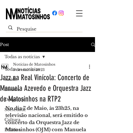
Post
Todas as notícias
Notícias de Matosinhos
Todas as notícias
5 de mai. de 2023
Jazz na Real Vinícola: Concerto de
Saúde
Manuela Azevedo e Orquestra Jazz
Ensino
de Matosinhos na RTP2
Desporto
No dia 7 de Maio, às 23h25, na 
Sociedade
televisão nacional, será emitido o 
Cultura
concerto da Orquestra Jazz de 
Matosinhos (OJM) com Manuela 
Política