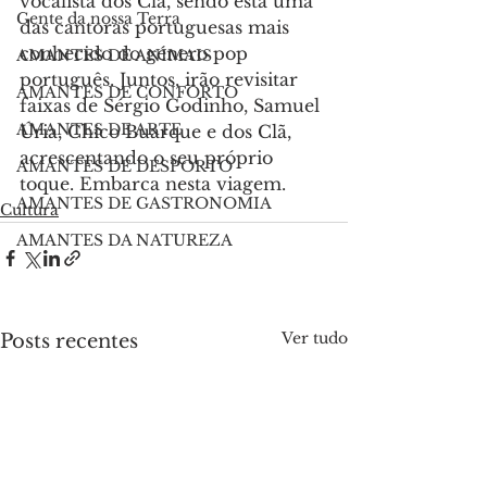
vocalista dos Clã, sendo esta uma 
Gente da nossa Terra
das cantoras portuguesas mais 
conhecido do género pop 
AMANTES DE ANIMAIS
português. Juntos, irão revisitar 
AMANTES DE CONFORTO
faixas de Sérgio Godinho, Samuel 
AMANTES DE ARTE
Úria, Chico Buarque e dos Clã, 
acrescentando o seu próprio 
AMANTES DE DESPORTO
toque. Embarca nesta viagem.
AMANTES DE GASTRONOMIA
Cultura
AMANTES DA NATUREZA
Ver tudo
Posts recentes