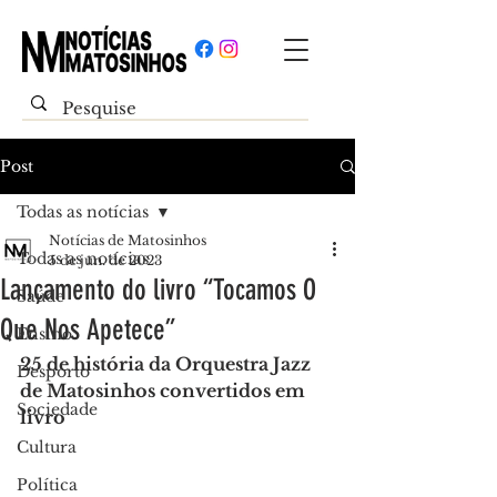
Post
Todas as notícias
Notícias de Matosinhos
Todas as notícias
5 de jun. de 2023
Lançamento do livro “Tocamos O
Saúde
Que Nos Apetece”
Ensino
25 de história da Orquestra Jazz 
Desporto
de Matosinhos convertidos em 
Sociedade
livro
Cultura
Política