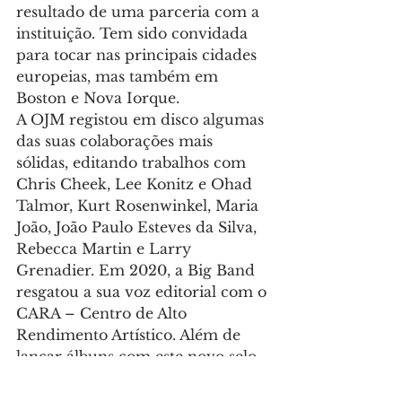
resultado de uma parceria com a 
instituição. Tem sido convidada 
para tocar nas principais cidades 
europeias, mas também em 
Boston e Nova Iorque.
A OJM registou em disco algumas 
das suas colaborações mais 
sólidas, editando trabalhos com 
Chris Cheek, Lee Konitz e Ohad 
Talmor, Kurt Rosenwinkel, Maria 
João, João Paulo Esteves da Silva, 
Rebecca Martin e Larry 
Grenadier. Em 2020, a Big Band 
resgatou a sua voz editorial com o 
CARA – Centro de Alto 
Rendimento Artístico. Além de 
lançar álbuns com este novo selo, 
a editora disponibilizou on-line o 
catálogo discográfico completo da 