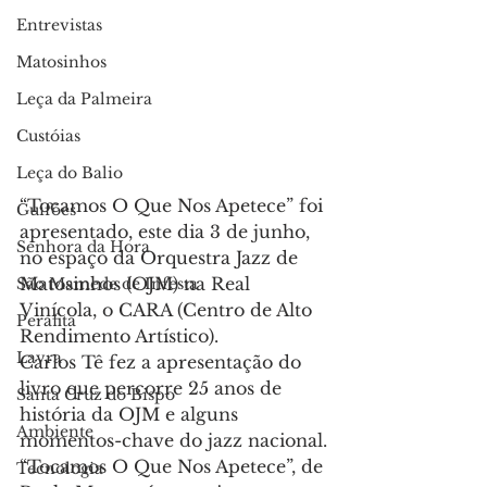
Entrevistas
Matosinhos
Leça da Palmeira
Custóias
Leça do Balio
“Tocamos O Que Nos Apetece” foi 
Guifões
apresentado, este dia 3 de junho, 
Senhora da Hora
no espaço da Orquestra Jazz de 
Matosinhos (OJM) na Real 
São Mamede de Infesta
Vinícola, o CARA (Centro de Alto 
Perafita
Rendimento Artístico).
Lavra
Carlos Tê fez a apresentação do 
livro que percorre 25 anos de 
Santa Cruz do Bispo
história da OJM e alguns 
Ambiente
momentos-chave do jazz nacional.
“Tocamos O Que Nos Apetece”, de 
Tecnologia