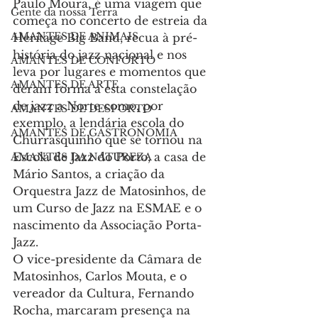
Paulo Moura, é uma viagem que 
Gente da nossa Terra
começa no concerto de estreia da 
AMANTES DE ANIMAIS
Heritage Big Band, recua à pré-
história do jazz nacional e nos 
AMANTES DE CONFORTO
leva por lugares e momentos que 
AMANTES DE ARTE
deram forma a esta constelação 
de jazz a Norte como, por 
AMANTES DE DESPORTO
exemplo, a lendária escola do 
AMANTES DE GASTRONOMIA
Churrasquinho que se tornou na 
Escola de Jazz do Porto, a casa de 
AMANTES DA NATUREZA
Mário Santos, a criação da 
Orquestra Jazz de Matosinhos, de 
um Curso de Jazz na ESMAE e o 
nascimento da Associação Porta-
Jazz.
O vice-presidente da Câmara de 
Matosinhos, Carlos Mouta, e o 
vereador da Cultura, Fernando 
Rocha, marcaram presença na 