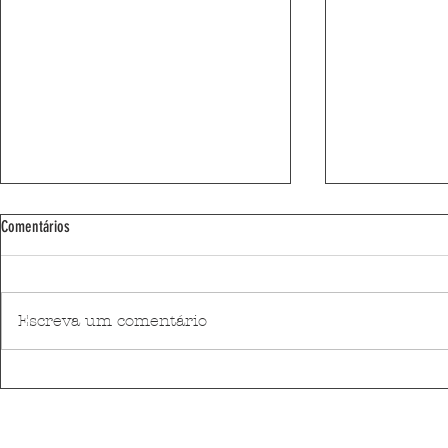
Comentários
Escreva um comentário
Al Muthaiah vence o Leça Chess Open
Praia de Matosi
2026
2026