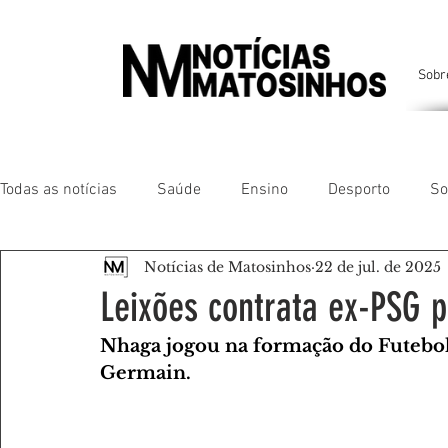
Sobr
Todas as notícias
Saúde
Ensino
Desporto
So
Notícias de Matosinhos
22 de jul. de 2025
Matosinhos
Leça da Palmeira
Custóias
Leça
Leixões contrata ex-PSG p
Nhaga jogou na formação do Futebol 
São Mamede de Infesta
Perafita
Lavra
Santa
Germain.
Gente da nossa Terra
AMANTES DE ANIMAIS
AMA