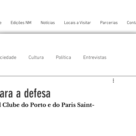
e
Edições NM
Notícias
Locais a Visitar
Parcerias
Cont
ciedade
Cultura
Política
Entrevistas
 do Balio
Guifões
Senhora da Hora
ara a defesa
Clube do Porto e do Paris Saint-
 Cruz do Bispo
Ambiente
Tecnologia
NTES DE CONFORTO
AMANTES DE ARTE