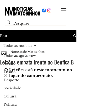
Post
Todas as notícias
Notícias de Matosinhos
Todas as notícias
18 de ago. de 2025
Leixões empata frente ao Benfica B
Saúde
O Leixões está neste momento no 
Ensino
3º lugar do campeonato.
Desporto
Sociedade
Cultura
Política