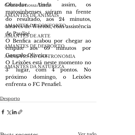
Obrador. Ainda assim, os 
Gente da nossa Terra
matosinhenses saíram na frente 
AMANTES DE ANIMAIS
do resultado, aos 24 minutos, 
AMANTES DE CONFORTO
através de Werton, com assistência 
de Paulité.
AMANTES DE ARTE
O Benfica acabou por chegar ao 
AMANTES DE DESPORTO
empate aos 69 minutos por 
Gonçalo Oliveira.
AMANTES DE GASTRONOMIA
O Leixões está neste momento no 
AMANTES DA NATUREZA
3º lugar, com 4 pontos. No 
próximo domingo, o Leixões 
enfrenta o FC Penafiel.
Desporto
Ver tudo
Posts recentes