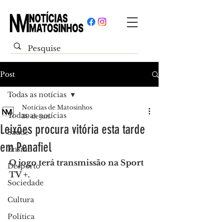
Post
Todas as notícias
Notícias de Matosinhos
Todas as notícias
30 de jan.
Leixões procura vitória esta tarde
Saúde
em Penafiel
Ensino
O jogo terá transmissão na Sport 
Desporto
TV +.
Sociedade
Cultura
Política