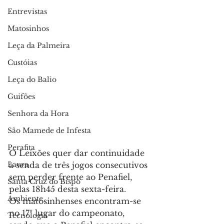
Entrevistas
Matosinhos
Leça da Palmeira
Custóias
Leça do Balio
Guifões
Senhora da Hora
São Mamede de Infesta
Perafita
O Leixões quer dar continuidade 
Lavra
à senda de três jogos consecutivos 
sem perder frente ao Penafiel, 
Santa Cruz do Bispo
pelas 18h45 desta sexta-feira.
Ambiente
Os matosinhenses encontram-se 
no 17º lugar do campeonato, 
Tecnologia