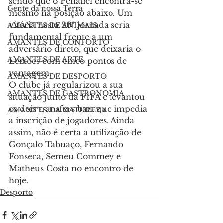
sendo que o Penafiel encontra-se 
Gente da nossa Terra
mesmo na posição abaixo. Um 
vitória nesta 20ª jornada seria 
AMANTES DE ANIMAIS
fundamental frente a um 
AMANTES DE CONFORTO
adversário direto, que deixaria o 
AMANTES DE ARTE
Leixões com cinco pontos de 
vantagem.
AMANTES DE DESPORTO
O clube 
já regularizou a sua 
AMANTES DE GASTRONOMIA
situação junto da FIFA e levantou 
os dois transfers ban, que impedia 
AMANTES DA NATUREZA
a inscrição de jogadores. Ainda 
assim, não é certa a utilização de 
Gonçalo Tabuaço, Fernando 
Fonseca, Semeu Commey e 
Matheus Costa no encontro de 
hoje.
Desporto