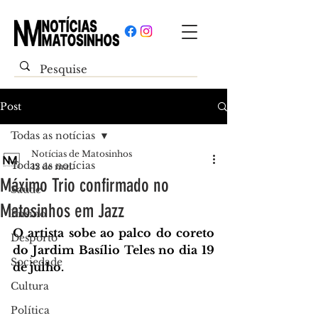
Post
Todas as notícias
Notícias de Matosinhos
Todas as notícias
12 de mai.
Máximo Trio confirmado no
Saúde
Matosinhos em Jazz
Ensino
O artista sobe ao palco do coreto 
Desporto
do Jardim Basílio Teles no dia 19 
Sociedade
de julho.
Cultura
Política