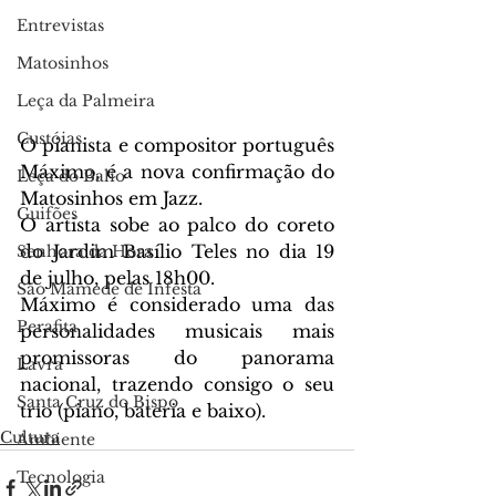
Entrevistas
Matosinhos
Leça da Palmeira
Custóias
O pianista e compositor português 
Máximo, é a nova confirmação do 
Leça do Balio
Matosinhos em Jazz.
Guifões
O artista sobe ao palco do coreto 
do Jardim Basílio Teles no dia 19 
Senhora da Hora
de julho, pelas 18h00.
São Mamede de Infesta
Máximo é considerado uma das 
Perafita
personalidades musicais mais 
promissoras do panorama 
Lavra
nacional, trazendo consigo o seu 
Santa Cruz do Bispo
trio (piano, bateria e baixo).
Cultura
Ambiente
Tecnologia