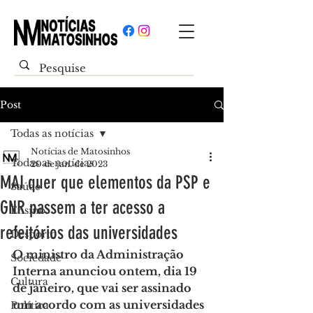
Post
Todas as notícias
Notícias de Matosinhos
Todas as notícias
20 de jan. de 2023
MAI quer que elementos da PSP e
Saúde
GNR passem a ter acesso a
Ensino
refeitórios das universidades
Desporto
O ministro da Administração 
Sociedade
Interna anunciou ontem, dia 19 
Cultura
de janeiro, que vai ser assinado 
um acordo com as universidades 
Política