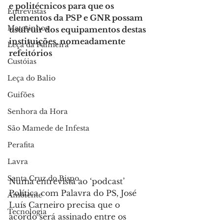
e politécnicos para que os 
Entrevistas
elementos da PSP e GNR possam 
Matosinhos
usufruir dos equipamentos destas 
instituições, nomeadamente 
Leça da Palmeira
refeitórios
Custóias
Leça do Balio
Guifões
Senhora da Hora
São Mamede de Infesta
Perafita
Lavra
Santa Cruz do Bispo
Numa entrevista ao ‘podcast’ 
Política com Palavra do PS, José 
Ambiente
Luís Carneiro precisa que o 
Tecnologia
acordo será assinado entre os 