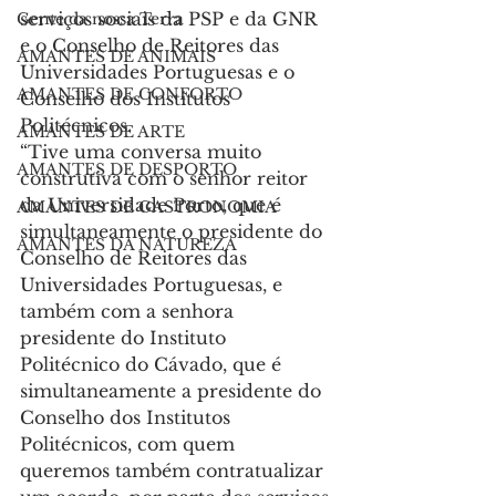
serviços sociais da PSP e da GNR 
Gente da nossa Terra
e o Conselho de Reitores das 
AMANTES DE ANIMAIS
Universidades Portuguesas e o 
AMANTES DE CONFORTO
Conselho dos Institutos 
Politécnicos.
AMANTES DE ARTE
“Tive uma conversa muito 
AMANTES DE DESPORTO
construtiva com o senhor reitor 
da Universidade Porto, que é 
AMANTES DE GASTRONOMIA
simultaneamente o presidente do 
AMANTES DA NATUREZA
Conselho de Reitores das 
Universidades Portuguesas, e 
também com a senhora 
presidente do Instituto 
Politécnico do Cávado, que é 
simultaneamente a presidente do 
Conselho dos Institutos 
Politécnicos, com quem 
queremos também contratualizar 