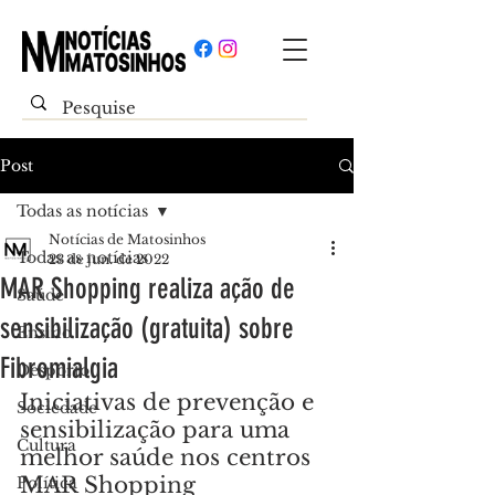
Post
Todas as notícias
Notícias de Matosinhos
Todas as notícias
23 de jun. de 2022
MAR Shopping realiza ação de
Saúde
sensibilização (gratuita) sobre
Ensino
Fibromialgia
Desporto
Iniciativas de prevenção e 
Sociedade
sensibilização para uma 
Cultura
melhor saúde nos centros 
MAR Shopping
Política