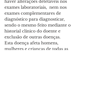
haver alterações detetáveis nos 
exames laboratoriais,  nem nos 
exames complementares de 
diagnóstico para diagnosticar, 
sendo o mesmo feito mediante o 
historial clínico do doente e 
exclusão de outras doenças.
Esta doença afeta homens, 
mulheres e crianças de todas as 
idades, etnias, estatutos. Estima-se 
que afete, mundialmente, cerca 
de 2% a 5% da população adulta, 
dependendo dos países, em que 
80% a 90% são mulheres entre os 
20 e os 50 anos. Em Portugal, 
segundo um estudo da 
EpiReuma, estima-se que afete 
1,7% da população, com 
predomínio nas mulheres acima 