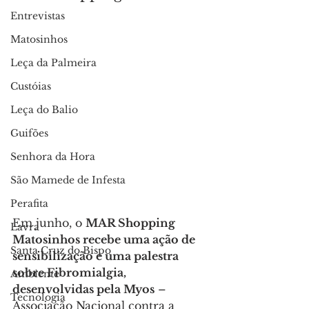
Entrevistas
Matosinhos
Leça da Palmeira
Custóias
Leça do Balio
Guifões
Senhora da Hora
São Mamede de Infesta
Perafita
Em junho, o 
MAR Shopping 
Lavra
Matosinhos recebe uma ação de 
Santa Cruz do Bispo
sensibilização e uma palestra 
sobre Fibromialgia, 
Ambiente
desenvolvidas pela Myos
 – 
Tecnologia
Associação Nacional contra a 