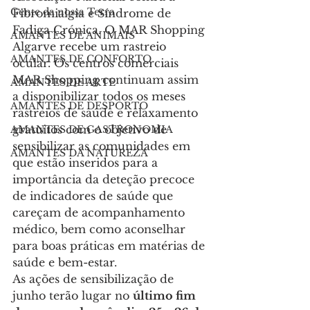
Gente da nossa Terra
Fibromialgia e Síndrome de 
Fadiga Crónica. O MAR Shopping 
AMANTES DE ANIMAIS
Algarve recebe um rastreio 
AMANTES DE CONFORTO
ocular. Os centros comerciais 
MAR Shopping continuam assim 
AMANTES DE ARTE
a disponibilizar todos os meses 
AMANTES DE DESPORTO
rastreios de saúde e relaxamento 
gratuitos com o objetivo de 
AMANTES DE GASTRONOMIA
sensibilizar as comunidades em 
AMANTES DA NATUREZA
que estão inseridos para a 
importância da deteção precoce 
de indicadores de saúde que 
careçam de acompanhamento 
médico, bem como aconselhar 
para boas práticas em matérias de 
saúde e bem-estar.
As ações de sensibilização de 
junho terão lugar no 
último fim 