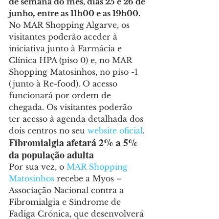
de semana do mês, dias 25 e 26 de 
junho
,
 entre as 11h00 e as 19h00.
No MAR Shopping Algarve, os 
visitantes poderão aceder à 
iniciativa junto à Farmácia e 
Clínica HPA (piso 0) e, no MAR 
Shopping Matosinhos, no piso -1 
(junto à Re-food). O acesso 
funcionará por ordem de 
chegada. Os visitantes poderão 
ter acesso à agenda detalhada dos 
dois centros no seu 
website oficial
.
Fibromialgia afetará 2% a 5% 
da população adulta
Por sua vez, o 
MAR Shopping 
Matosinhos
 recebe a Myos – 
Associação Nacional contra a 
Fibromialgia e Síndrome de 
Fadiga Crónica, que desenvolverá 