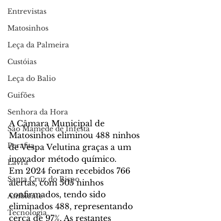
Entrevistas
Matosinhos
Leça da Palmeira
Custóias
Leça do Balio
Guifões
Senhora da Hora
A Câmara Municipal de 
São Mamede de Infesta
Matosinhos eliminou 488 ninhos 
Perafita
de Vespa Velutina graças a um 
inovador método químico.
Lavra
Em 2024 foram recebidos 766 
Santa Cruz do Bispo
alertas, com 505 ninhos 
confirmados, tendo sido 
Ambiente
eliminados 488, representando 
Tecnologia
cerca de 97%. As restantes 