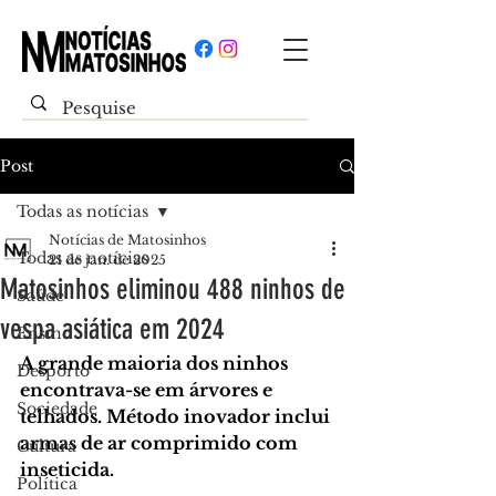
Post
Todas as notícias
Notícias de Matosinhos
Todas as notícias
21 de jan. de 2025
Matosinhos eliminou 488 ninhos de
Saúde
vespa asiática em 2024
Ensino
A grande maioria dos ninhos 
Desporto
encontrava-se em árvores e 
Sociedade
telhados. Método inovador inclui 
armas de ar comprimido com 
Cultura
inseticida.
Política