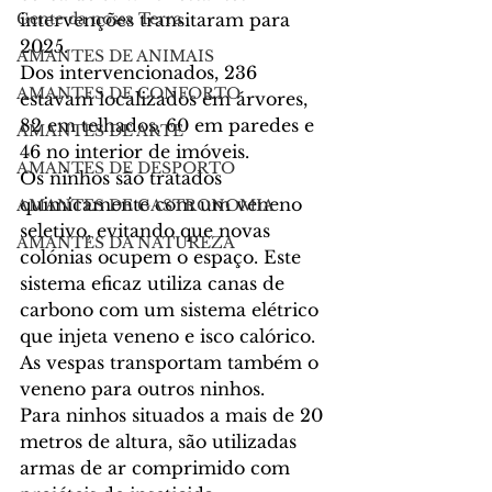
intervenções transitaram para 
Gente da nossa Terra
2025.
AMANTES DE ANIMAIS
Dos intervencionados, 236 
AMANTES DE CONFORTO
estavam localizados em árvores, 
82 em telhados, 60 em paredes e 
AMANTES DE ARTE
46 no interior de imóveis.
AMANTES DE DESPORTO
Os ninhos são tratados 
quimicamente com um veneno 
AMANTES DE GASTRONOMIA
seletivo, evitando que novas 
AMANTES DA NATUREZA
colónias ocupem o espaço. Este 
sistema eficaz utiliza canas de 
carbono com um sistema elétrico 
que injeta veneno e isco calórico. 
As vespas transportam também o 
veneno para outros ninhos.
Para ninhos situados a mais de 20 
metros de altura, são utilizadas 
armas de ar comprimido com 