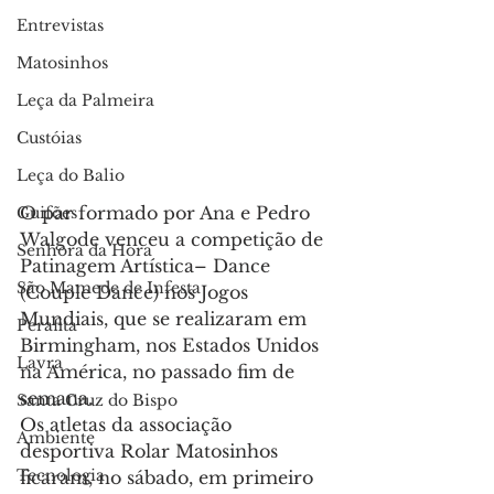
Entrevistas
Matosinhos
Leça da Palmeira
Custóias
Leça do Balio
O par formado por Ana e Pedro 
Guifões
Walgode venceu a competição de 
Senhora da Hora
Patinagem Artística– Dance 
São Mamede de Infesta
(Couple Dance) nos Jogos 
Mundiais, que se realizaram em 
Perafita
Birmingham, nos Estados Unidos 
Lavra
na América, no passado fim de 
semana.
Santa Cruz do Bispo
Os atletas da associação 
Ambiente
desportiva Rolar Matosinhos 
Tecnologia
ficaram, no sábado, em primeiro 