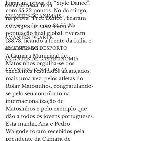
lugar, na prova de “Style Dance”, 
Gente da nossa Terra
com 55.22 pontos. No domingo, 
AMANTES DE ANIMAIS
na prova “Free Dance”, ficaram 
em segundo, com 84.55. Na 
AMANTES DE CONFORTO
pontuação final global, tiveram 
AMANTES DE ARTE
138.73, ficando à frente da Itália e 
da Colômbia.
AMANTES DE DESPORTO
A Câmara Municipal de 
AMANTES DE GASTRONOMIA
Matosinhos orgulha-se dos 
AMANTES DA NATUREZA
excelentes resultados alcançados, 
mais uma vez, pelos atletas do 
Rolar Matosinhos, congratulando-
se pelo seu contributo na 
internacionalização de 
Matosinhos e pelo exemplo que 
dão a todos os jovens portugueses.
Esta manhã, Ana e Pedro 
Walgode foram recebidos pela 
presidente da Câmara de 