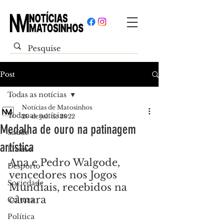
Post
Todas as notícias
Notícias de Matosinhos
Todas as notícias
20 de jul. de 2022
Medalha de ouro na patinagem
Saúde
artística
Ensino
Ana e Pedro Walgode, 
Desporto
vencedores nos Jogos 
Sociedade
Mundiais, recebidos na 
câmara
Cultura
Política