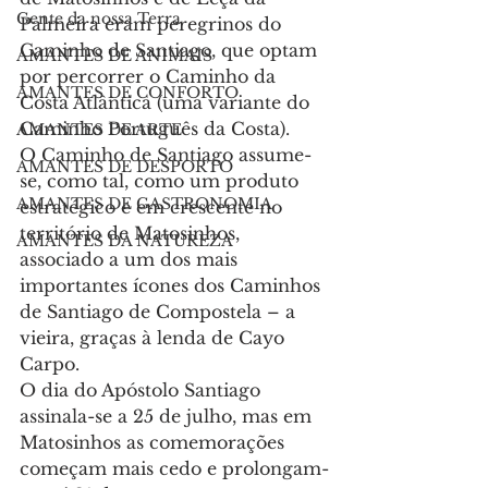
Gente da nossa Terra
Palmeira eram peregrinos do 
Caminho de Santiago, que optam 
AMANTES DE ANIMAIS
por percorrer o Caminho da 
AMANTES DE CONFORTO
Costa Atlântica (uma variante do 
Caminho Português da Costa).
AMANTES DE ARTE
O Caminho de Santiago assume-
AMANTES DE DESPORTO
se, como tal, como um produto 
AMANTES DE GASTRONOMIA
estratégico e em crescente no 
território de Matosinhos, 
AMANTES DA NATUREZA
associado a um dos mais 
importantes ícones dos Caminhos 
de Santiago de Compostela – a 
vieira, graças à lenda de Cayo 
Carpo.
O dia do Apóstolo Santiago 
assinala-se a 25 de julho, mas em 
Matosinhos as comemorações 
começam mais cedo e prolongam-