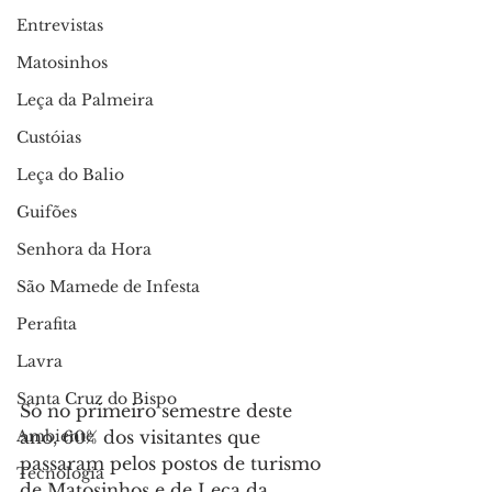
Entrevistas
Matosinhos
Leça da Palmeira
Custóias
Leça do Balio
Guifões
Senhora da Hora
São Mamede de Infesta
Perafita
Lavra
Santa Cruz do Bispo
Só no primeiro semestre deste 
ano, 60% dos visitantes que 
Ambiente
passaram pelos postos de turismo 
Tecnologia
de Matosinhos e de Leça da 