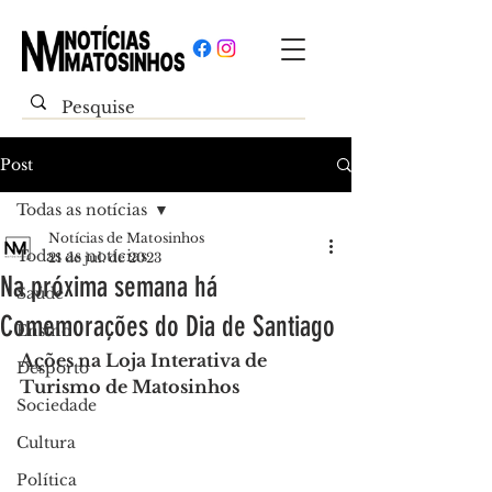
Post
Todas as notícias
Notícias de Matosinhos
Todas as notícias
21 de jul. de 2023
Na próxima semana há
Saúde
Comemorações do Dia de Santiago
Ensino
Ações na Loja Interativa de 
Desporto
Turismo de Matosinhos
Sociedade
Cultura
Política