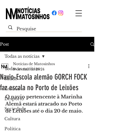
Post
Todas as notícias
Notícias de Matosinhos
Todas as notícias
9 de mai. de 2024
Navio-Escola alemão GORCH FOCK
Saúde
faz escala no Porto de Leixões
Ensino
O navio pertencente à Marinha 
Desporto
Alemã estará atracado no Porto 
Sociedade
de Leixões até o dia 20 de maio.
Cultura
Política