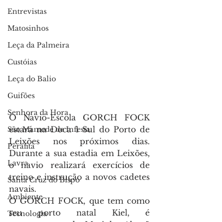
Entrevistas
Matosinhos
Leça da Palmeira
Custóias
Leça do Balio
Guifões
Senhora da Hora
O Navio-Escola GORCH FOCK 
estará na Doca 1 Sul do Porto de 
São Mamede de Infesta
Leixões nos próximos dias. 
Perafita
Durante a sua estadia em Leixões, 
Lavra
o navio realizará exercícios de 
treino e instrução a novos cadetes 
Santa Cruz do Bispo
navais.
Ambiente
O GORCH FOCK, que tem como 
seu porto natal Kiel, é 
Tecnologia