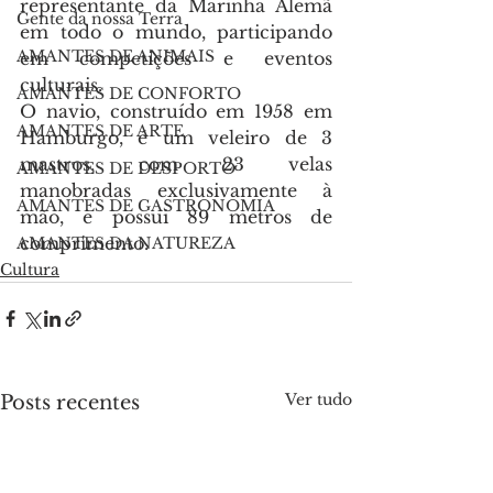
representante da Marinha Alemã 
Gente da nossa Terra
em todo o mundo, participando 
AMANTES DE ANIMAIS
em competições e eventos 
culturais.
AMANTES DE CONFORTO
O navio, construído em 1958 em 
AMANTES DE ARTE
Hamburgo, é um veleiro de 3 
mastros, com 23 velas 
AMANTES DE DESPORTO
manobradas exclusivamente à 
AMANTES DE GASTRONOMIA
mão, e possui 89 metros de 
comprimento.
AMANTES DA NATUREZA
Cultura
Ver tudo
Posts recentes