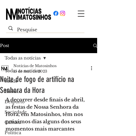
Post
Todas as notícias
Notícias de Matosinhos
Todas as notícias
15 de mai. de 2023
Noite de fogo de artifício na
Saúde
Senhora da Hora
Ensino
A decorrer desde finais de abril, 
Desporto
as festas de Nossa Senhora da 
Sociedade
Hora, em Matosinhos, têm nos 
próximos dias alguns dos seus 
Cultura
momentos mais marcantes
Política