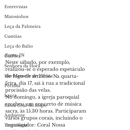
Entrevistas
Matosinhos
Leça da Palmeira
Custóias
Leça do Balio
Fonte: JN
Guifões
Neste sábado, por exemplo, 
Senhora da Hora
realizou-se o esperado espetáculo 
de fogo de artifício. Na quarta-
São Mamede de Infesta
feira, dia 17, sai à rua a tradicional 
Perafita
procissão das velas.
Lavra
No domingo, a igreja paroquial 
recebeu um concerto de música 
Santa Cruz do Bispo
sacra, às 15.30 horas. Participaram 
Ambiente
vários grupos corais, incluindo o 
organizador: Coral Nossa 
Tecnologia