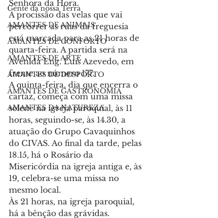
Senhora da Hora.
Gente da nossa Terra
A procissão das velas que vai 
AMANTES DE ANIMAIS
percorrer as ruas da freguesia 
está marcada para as 21 horas de 
AMANTES DE CONFORTO
quarta-feira. A partida será na 
AMANTES DE ARTE
Avenida Eng. Luís Azevedo, em 
frente ao número 177.
AMANTES DE DESPORTO
A quinta-feira, dia que encerra o 
AMANTES DE GASTRONOMIA
cartaz, começa com uma missa 
solene na igreja paroquial, às 11 
AMANTES DA NATUREZA
horas, seguindo-se, às 14.30, a 
atuação do Grupo Cavaquinhos 
do CIVAS. Ao final da tarde, pelas 
18.15, há o Rosário da 
Misericórdia na igreja antiga e, às 
19, celebra-se uma missa no 
mesmo local.
Às 21 horas, na igreja paroquial, 
há a bênção das grávidas.