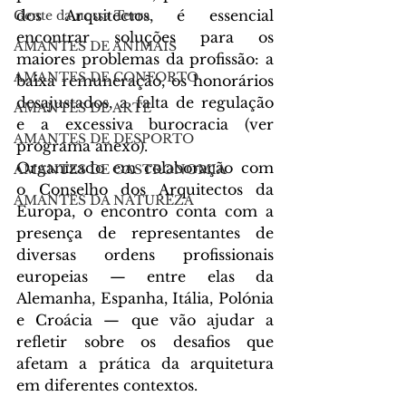
dos Arquitectos, é essencial 
Gente da nossa Terra
encontrar soluções para os 
AMANTES DE ANIMAIS
maiores problemas da profissão: a 
AMANTES DE CONFORTO
baixa remuneração, os honorários 
desajustados, a falta de regulação 
AMANTES DE ARTE
e a excessiva burocracia (ver 
AMANTES DE DESPORTO
programa anexo).
Organizado em colaboração com 
AMANTES DE GASTRONOMIA
o Conselho dos Arquitectos da 
AMANTES DA NATUREZA
Europa, o encontro conta com a 
presença de representantes de 
diversas ordens profissionais 
europeias — entre elas da 
Alemanha, Espanha, Itália, Polónia 
e Croácia — que vão ajudar a 
refletir sobre os desafios que 
afetam a prática da arquitetura 
em diferentes contextos.