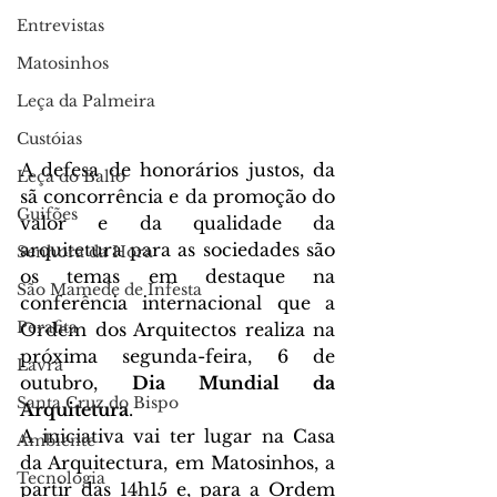
Entrevistas
Matosinhos
Leça da Palmeira
Custóias
A defesa de honorários justos, da 
Leça do Balio
sã concorrência e da promoção do 
Guifões
valor e da qualidade da 
arquitetura para as sociedades são 
Senhora da Hora
os temas em destaque na 
São Mamede de Infesta
conferência internacional que a 
Perafita
Ordem dos Arquitectos realiza na 
próxima segunda-feira, 6 de 
Lavra
outubro, 
Dia Mundial da 
Santa Cruz do Bispo
Arquitetura
.
A iniciativa vai ter lugar na Casa 
Ambiente
da Arquitectura, em Matosinhos, a 
Tecnologia
partir das 14h15 e, para a Ordem 