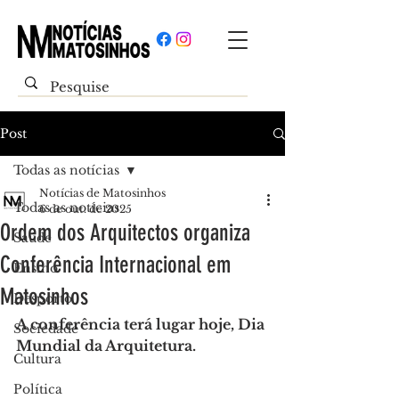
Post
Todas as notícias
Notícias de Matosinhos
Todas as notícias
6 de out. de 2025
Ordem dos Arquitectos organiza
Saúde
Conferência Internacional em
Ensino
Matosinhos
Desporto
A conferência terá lugar hoje, Dia 
Sociedade
Mundial da Arquitetura.
Cultura
Política