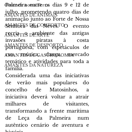
Palmeira entre os dias 9 e 12 de 
Gente da nossa Terra
julho, prometendo quatro dias de 
AMANTES DE ANIMAIS
animação junto ao Forte de Nossa 
AMANTES DE CONFORTO
Senhora das Neves. O evento 
recria o ambiente das antigas 
AMANTES DE ARTE
invasões piratas à costa 
AMANTES DE DESPORTO
portuguesa, com espetáculos de 
rua, música, dança, mercado 
AMANTES DE GASTRONOMIA
temático e atividades para toda a 
AMANTES DA NATUREZA
família.
Considerada uma das iniciativas 
de verão mais populares do 
concelho de Matosinhos, a 
iniciativa deverá voltar a atrair 
milhares de visitantes, 
transformando a frente marítima 
de Leça da Palmeira num 
autêntico cenário de aventura e 