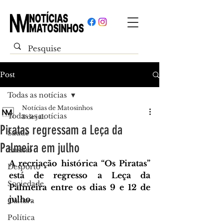
Post
Todas as notícias
Notícias de Matosinhos
Todas as notícias
3 de jul.
Piratas regressam a Leça da
Saúde
Palmeira em julho
Ensino
A recriação histórica “Os Piratas” 
Desporto
está de regresso a Leça da 
Sociedade
Palmeira entre os dias 9 e 12 de 
julho.
Cultura
Política