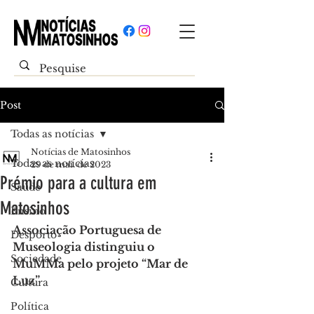
Post
Todas as notícias
Notícias de Matosinhos
Todas as notícias
29 de mai. de 2023
Prémio para a cultura em
Saúde
Matosinhos
Ensino
Associação Portuguesa de 
Desporto
Museologia distinguiu o 
Sociedade
MuMMa pelo projeto “Mar de 
Luz”
Cultura
Política