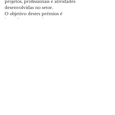
projetos, profissionais e atividades 
desenvolvidas no setor.
O objetivo destes prémios é 
incentivar e premiar a 
imaginação e a criatividade das 
instituições e profissionais 
portugueses e o seu contributo 
efetivo na melhoria da qualidade 
dos museus em Portugal, sendo 
também uma forma de dar 
visibilidade ao que de melhor se 
faz no âmbito da museologia.
Cultura
Ver tudo
Posts recentes