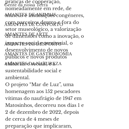
práticas de cooperação, 
Gente da nossa Terra
nomeadamente em rede, de 
AMANTES DE ANIMAIS
museus e instituições congéneres, 
com parceiros dentro e fora do 
AMANTES DE CONFORTO
setor museológico, a valorização 
AMANTES DE ARTE
de dimensões como a inovação, o 
impacto social e territorial, o 
AMANTES DE DESPORTO
desenvolvimento de novos 
AMANTES DE GASTRONOMIA
públicos e novos produtos 
culturais e sociais, e a 
AMANTES DA NATUREZA
sustentabilidade social e 
ambiental.
O projeto “Mar de Luz”, uma 
homenagem aos 152 pescadores 
vítimas do naufrágio de 1947 em 
Matosinhos, decorreu nos dias 1 e 
2 de dezembro de 2022, depois 
de cerca de 4 meses de 
preparação que implicaram, 