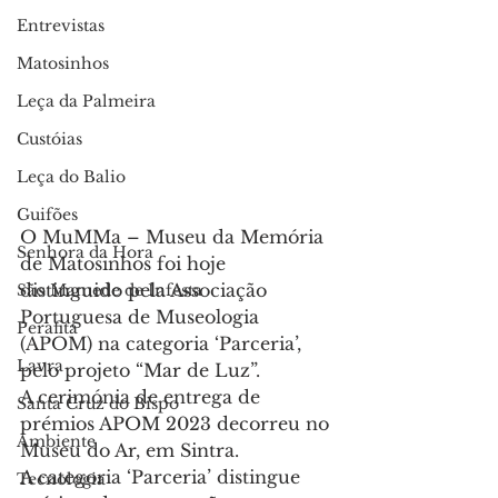
Entrevistas
Matosinhos
Leça da Palmeira
Custóias
Leça do Balio
Guifões
O MuMMa – Museu da Memória 
Senhora da Hora
de Matosinhos foi hoje 
distinguido pela Associação 
São Mamede de Infesta
Portuguesa de Museologia 
Perafita
(APOM) na categoria ‘Parceria’, 
Lavra
pelo projeto “Mar de Luz”.
A cerimónia de entrega de 
Santa Cruz do Bispo
prémios APOM 2023 decorreu no 
Ambiente
Museu do Ar, em Sintra.
A categoria ‘Parceria’ distingue 
Tecnologia