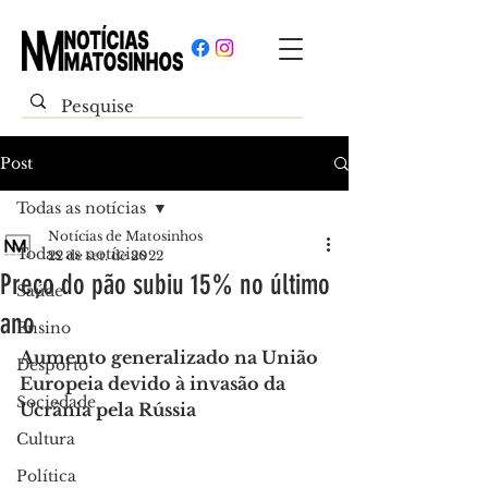
Post
Todas as notícias
Notícias de Matosinhos
Todas as notícias
22 de set. de 2022
Preço do pão subiu 15% no último
Saúde
ano
Ensino
Aumento generalizado na União 
Desporto
Europeia devido à invasão da 
Sociedade
Ucrânia pela Rússia
Cultura
Política