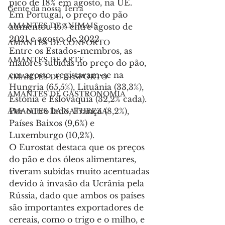
pico de 18% em agosto, na UE.
Gente da nossa Terra
Em Portugal, o preço do pão 
AMANTES DE ANIMAIS
aumentou 15% entre agosto de 
2021 e agosto de 2022.
AMANTES DE CONFORTO
Entre os Estados-membros, as 
AMANTES DE ARTE
maiores subidas no preço do pão, 
em agosto, registaram-se na 
AMANTES DE DESPORTO
Hungria (65,5%), Lituânia (33,3%), 
AMANTES DE GASTRONOMIA
Estónia e Eslováquia (32,2% cada).
Por outro lado, França (8,2%), 
AMANTES DA NATUREZA
Países Baixos (9,6%) e 
Luxemburgo (10,2%).
O Eurostat destaca que os preços 
do pão e dos óleos alimentares, 
tiveram subidas muito acentuadas 
devido à invasão da Ucrânia pela 
Rússia, dado que ambos os países 
são importantes exportadores de 
cereais, como o trigo e o milho, e 