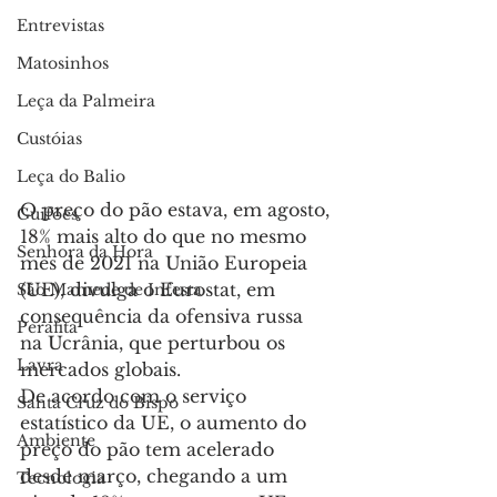
Entrevistas
Matosinhos
Leça da Palmeira
Custóias
Leça do Balio
O preço do pão estava, em agosto, 
Guifões
18% mais alto do que no mesmo 
Senhora da Hora
mês de 2021 na União Europeia 
(UE), divulga o Eurostat, em 
São Mamede de Infesta
consequência da ofensiva russa 
Perafita
na Ucrânia, que perturbou os 
Lavra
mercados globais.
De acordo com o serviço 
Santa Cruz do Bispo
estatístico da UE, o aumento do 
Ambiente
preço do pão tem acelerado 
desde março, chegando a um 
Tecnologia