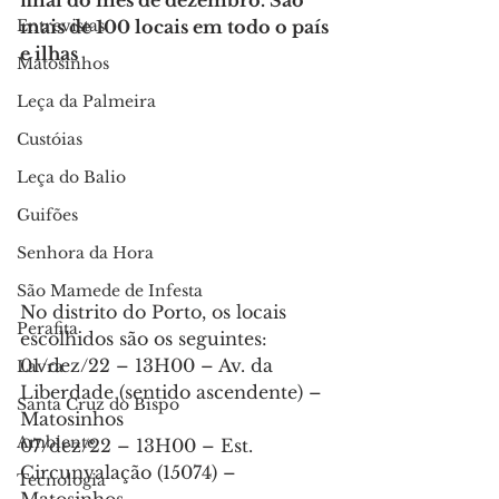
final do mês de dezembro. São 
Entrevistas
mais de 100 locais em todo o país 
e ilhas
Matosinhos
Leça da Palmeira
Custóias
Leça do Balio
Guifões
Senhora da Hora
São Mamede de Infesta
No distrito do Porto, os locais 
Perafita
escolhidos são os seguintes:
01/dez/22 – 13H00 – Av. da 
Lavra
Liberdade (sentido ascendente) – 
Santa Cruz do Bispo
Matosinhos
Ambiente
07/dez/22 – 13H00 – Est. 
Circunvalação (15074) – 
Tecnologia
Matosinhos