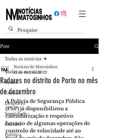
Post
Todas as notícias
Notícias de Matosinhos
Todas as notícias
12 de dez. de 2022
Radares no distrito do Porto no mês
Saúde
de dezembro
Ensino
A Polícia de Segurança Pública 
Desporto
(PSP) já disponibilizou a 
Sociedade
calendarização e respetivo 
horário de algumas operações de 
Cultura
controlo de velocidade até ao 
Política