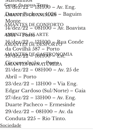
Gente da nossa Terra
13/dez/22 – 13H00 – Av. Eng. 
Duarte Pacheco, 1026 – Baguim 
AMANTES DE ANIMAIS
Monte
AMANTES DE CONFORTO
14/dez/22 – 08H00 – Av. Boavista 
4361 – Porto
AMANTES DE ARTE
16/dez/22 – 13H00 – Rua Conde 
AMANTES DE DESPORTO
da Covilhã 587 – Porto
AMANTES DE GASTRONOMIA
19/dez/22 – 16H00 – Est. 
Circunvalação – Porto
AMANTES DA NATUREZA
21/dez/22 – 08H00 – Av. 25 de 
Abril – Porto
23/dez/22 – 13H00 – Via Eng. 
Edgar Cardoso (Sul/Norte) – Gaia
27/dez/22 – 13H00 – Av. Eng. 
Duarte Pacheco – Ermesinde
29/dez/22 – 08H00 – Av. da 
Conduta 225 – Rio Tinto.
Sociedade