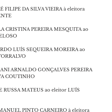
É FILIPE DA SILVA VIEIRA à eleitora 
ENTE
ARLA CRISTINA PEREIRA MESQUITA ao 
VELOSO
UARDO LUÍS SEQUEIRA MOREIRA ao 
 TORRALVO
ERNANI ARNALDO GONÇALVES PEREIRA 
LVA COUTINHO
GE RUSSA MATEUS ao eleitor LUÍS 
S MANUEL PINTO CARNEIRO à eleitora 