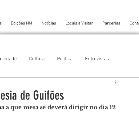
e
Edições NM
Notícias
Locais a Visitar
Parcerias
Cont
ciedade
Cultura
Política
Entrevistas
 do Balio
Guifões
Senhora da Hora
esia de Guifões
ba a que mesa se deverá dirigir no dia 12 
 Cruz do Bispo
Ambiente
Tecnologia
NTES DE CONFORTO
AMANTES DE ARTE