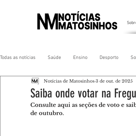
Sobr
Todas as notícias
Saúde
Ensino
Desporto
So
Notícias de Matosinhos
3 de out. de 2025
Matosinhos
Leça da Palmeira
Custóias
Leça
Saiba onde votar na Fregu
Consulte aqui as seções de voto e sai
São Mamede de Infesta
Perafita
Lavra
Santa
de outubro.
Gente da nossa Terra
AMANTES DE ANIMAIS
AMA