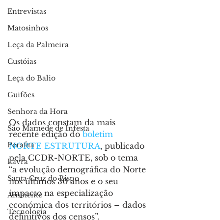
Entrevistas
Matosinhos
Leça da Palmeira
Custóias
Leça do Balio
Guifões
Senhora da Hora
Os dados constam da mais 
São Mamede de Infesta
recente edição do 
boletim 
Perafita
NORTE ESTRUTURA
, publicado 
pela CCDR-NORTE, sob o tema 
Lavra
“a evolução demográfica do Norte 
Santa Cruz do Bispo
nos últimos 30 anos e o seu 
impacto na especialização 
Ambiente
económica dos territórios – dados 
Tecnologia
definitivos dos censos”.