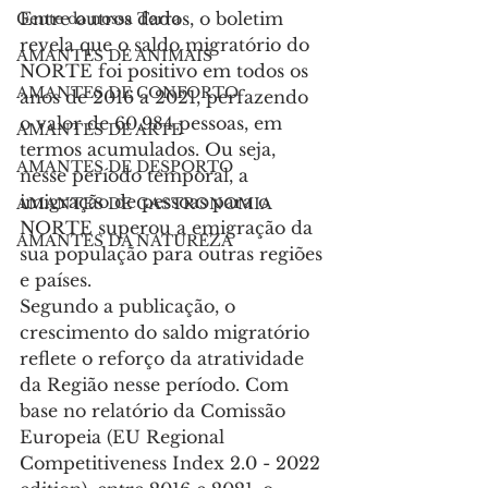
Entre outros dados, o boletim 
Gente da nossa Terra
revela que o saldo migratório do 
AMANTES DE ANIMAIS
NORTE foi positivo em todos os 
AMANTES DE CONFORTO
anos de 2016 a 2021, perfazendo 
o valor de 60.984 pessoas, em 
AMANTES DE ARTE
termos acumulados. Ou seja, 
AMANTES DE DESPORTO
nesse período temporal, a 
imigração de pessoas para o 
AMANTES DE GASTRONOMIA
NORTE superou a emigração da 
AMANTES DA NATUREZA
sua população para outras regiões 
e países.
Segundo a publicação, o 
crescimento do saldo migratório 
reflete o reforço da atratividade 
da Região nesse período. Com 
base no relatório da Comissão 
Europeia (EU Regional 
Competitiveness Index 2.0 - 2022 