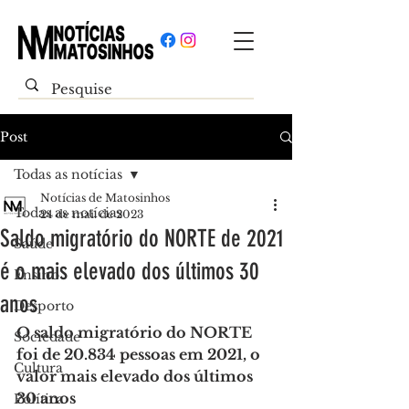
Post
Todas as notícias
Notícias de Matosinhos
Todas as notícias
24 de mai. de 2023
Saldo migratório do NORTE de 2021
Saúde
é o mais elevado dos últimos 30
Ensino
anos
Desporto
O saldo migratório do NORTE 
Sociedade
foi de 20.834 pessoas em 2021, o 
Cultura
valor mais elevado dos últimos 
30 anos
Política