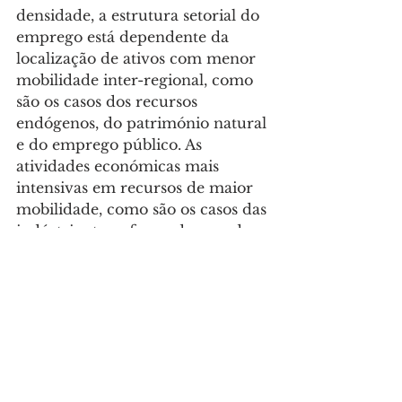
densidade, a estrutura setorial do 
emprego está dependente da 
localização de ativos com menor 
mobilidade inter-regional, como 
são os casos dos recursos 
endógenos, do património natural 
e do emprego público. As 
atividades económicas mais 
intensivas em recursos de maior 
mobilidade, como são os casos das 
indústrias transformadoras e dos 
serviços privados do terciário 
superior, localizam-se 
maioritariamente em territórios e 
municípios de maior densidade 
populacional. De facto, de acordo 
com os censos de 2021, 97,1% do 
emprego das indústrias 