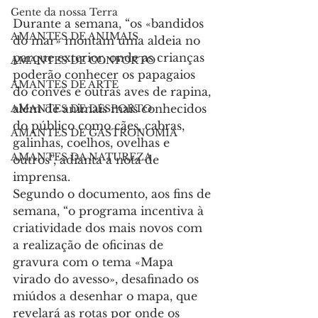
Gente da nossa Terra
Durante a semana, “os «bandidos 
AMANTES DE ANIMAIS
do mar» montam uma aldeia no 
parque exterior, onde as crianças 
AMANTES DE CONFORTO
poderão conhecer os papagaios 
AMANTES DE ARTE
do convés e outras aves de rapina, 
além de animais mais conhecidos 
AMANTES DE DESPORTO
do público como cães, cabras, 
AMANTES DE GASTRONOMIA
galinhas, coelhos, ovelhas e 
AMANTES DA NATUREZA
outros”, adianta a nota de 
imprensa.
Segundo o documento, aos fins de 
semana, “o programa incentiva à 
criatividade dos mais novos com 
a realização de oficinas de 
gravura com o tema «Mapa 
virado do avesso», desafinado os 
miúdos a desenhar o mapa, que 
revelará as rotas por onde os 