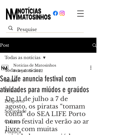
Post
Todas as notícias
Notícias de Matosinhos
Todas as notícias
8 de jul. de 2022
Sea Life anuncia festival com
Saúde
atividades para miúdos e graúdos
Ensino
De 11 de julho a 7 de 
Desporto
agosto, os piratas “tomam 
Sociedade
conta” do SEA LIFE Porto 
num festival de verão ao ar 
Cultura
livre com muitas 
Política