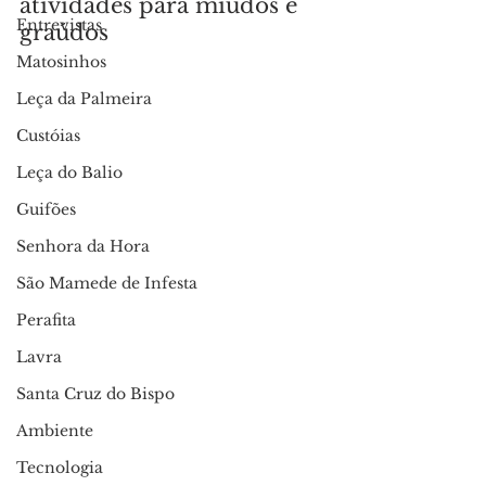
atividades para miúdos e 
Entrevistas
graúdos
Matosinhos
Leça da Palmeira
Custóias
Leça do Balio
Guifões
Senhora da Hora
São Mamede de Infesta
Perafita
Lavra
Santa Cruz do Bispo
Ambiente
Tecnologia