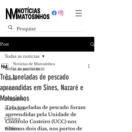
Post
Todas as notícias
Notícias de Matosinhos
Todas as notícias
15 de jun. de 2023
Três toneladas de pescado
Saúde
apreendidas em Sines, Nazaré e
Ensino
Matosinhos
Desporto
Três toneladas de pescado foram 
Sociedade
apreendidas pela Unidade de 
Cultura
Controlo Costeiro (UCC) nos 
últimos dois dias, nos portos de 
Política