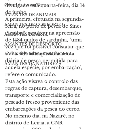
Gente da nossa Terra
divulgado esta quarta-feira, dia 14 
de junho.
AMANTES DE ANIMAIS
A primeira, efetuada na segunda-
AMANTES DE CONFORTO
feira, no porto de pesca de Sines 
(Setúbal), resultou na apreensão 
AMANTES DE ARTE
de 1484 quilos de sardinha, "uma 
AMANTES DE DESPORTO
vez que foi possível constatar que 
tinha sido 
ultrapassada a cota 
AMANTES DE GASTRONOMIA
diária
 de pesca permitida para 
AMANTES DA NATUREZA
aquela espécie, por embarcação", 
refere o comunicado.
Esta ação visava o controlo das 
regras de captura, desembarque, 
transporte e comercialização de 
pescado fresco proveniente das 
embarcações da pesca do cerco.
No mesmo dia, na Nazaré, no 
distrito de Leiria, a GNR 