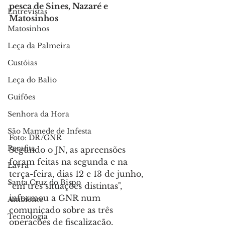
pesca de Sines, Nazaré e 
Entrevistas
Matosinhos
Matosinhos
Leça da Palmeira
Custóias
Leça do Balio
Guifões
Senhora da Hora
São Mamede de Infesta
Foto: DR/GNR
Perafita
Segundo o JN, as apreensões 
foram feitas na segunda e na 
Lavra
terça-feira, dias 12 e 13 de junho, 
Santa Cruz do Bispo
"em três situações distintas", 
informou a GNR num 
Ambiente
comunicado sobre as três 
Tecnologia
operações de fiscalização, 