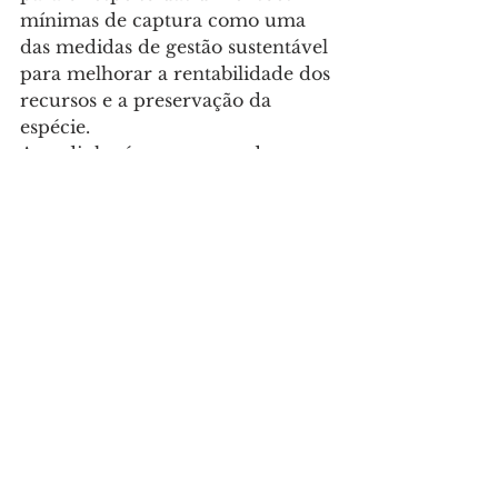
mínimas de captura como uma 
das medidas de gestão sustentável 
para melhorar a rentabilidade dos 
recursos e a preservação da 
espécie.
A sardinha é um recurso de 
interesse estratégico para a pesca 
portuguesa, para a indústria 
conserveira e para as exportações 
de produtos da pesca e do mar, 
assumindo uma particular 
relevância em termos 
socioeconómicos em várias 
comunidades piscatórias, conclui 
o comunicado.
Sociedade