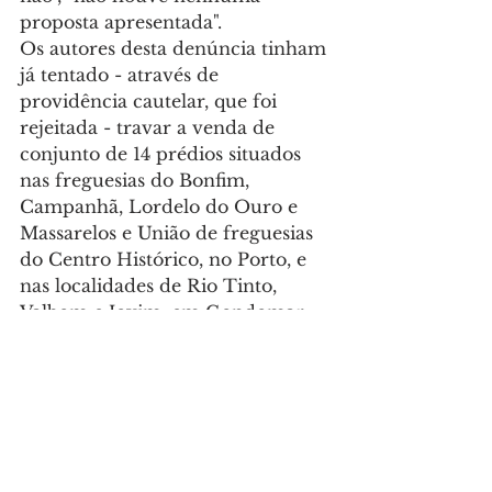
proposta apresentada".
Os autores desta denúncia tinham 
já tentado - através de 
providência cautelar, que foi 
rejeitada - travar a venda de 
conjunto de 14 prédios situados 
nas freguesias do Bonfim, 
Campanhã, Lordelo do Ouro e 
Massarelos e União de freguesias 
do Centro Histórico, no Porto, e 
nas localidades de Rio Tinto, 
Valbom e Jovim, em Gondomar, 
avaliado em cerca de seis milhões 
de euros.
A autorização para alienação 
destes imóveis, proposta pela 
direção daquela IPSS foi 
aprovada em Assembleia-geral de 