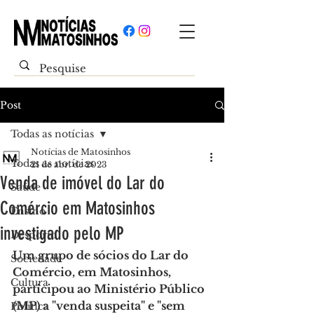
Post
Todas as notícias
Notícias de Matosinhos
Todas as notícias
21 de abr. de 2023
Venda de imóvel do Lar do
Saúde
Comércio em Matosinhos
Ensino
investigado pelo MP
Desporto
Um grupo de sócios do Lar do 
Sociedade
Comércio, em Matosinhos, 
Cultura
participou ao Ministério Público 
(MP) a "venda suspeita" e "sem 
Política