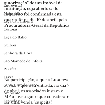
autorização" de um imóvel da 
Entrevistas
instituição, cuja abertura do 
Matosinhos
inquérito foi confirmada esta 
quarta-feira, dia 19 de abril, pela 
Leça da Palmeira
Procuradoria-Geral da República
Custóias
Leça do Balio
Guifões
Senhora da Hora
São Mamede de Infesta
Perafita
Lavra
Na participação, a que a Lusa teve 
acesso e que deu entrada, no dia 7 
Santa Cruz do Bispo
de abril, os associados instam o 
Ambiente
MP a investigar o que consideram 
Tecnologia
ser uma venda "suspeita", 