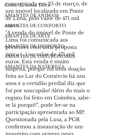
concretizada em 25 de março, de 
Gente da nossa Terra
um imóvel localizado em Ponte 
AMANTES DE ANIMAIS
de Lima, pelo valor de 471 mil 
euros.
AMANTES DE CONFORTO
"A venda do imóvel de Ponte de 
AMANTES DE ARTE
Lima foi comunicada aos 
AMANTES DE DESPORTO
presentes com uma proposta 
única (…) no valor de 471 mil 
AMANTES DE GASTRONOMIA
euros. Esta venda é muito 
AMANTES DA NATUREZA
suspeita, porque foi uma doação 
feita ao Lar do Comércio há uns 
anos e a certidão predial diz que 
foi por usucapião! Além do mais o 
registo foi feito em Coimbra, sabe-
se lá porquê!", pode ler-se na 
participação apresentada ao MP.
Questionada pela Lusa, a PGR 
confirmou a instauração de um 
inquérito com origem nesta 