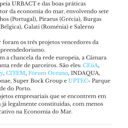
opeia URBACT e das boas práticas 
vetor da economia do mar, envolvendo sete 
os (Portugal), Piraeus (Grécia), Burgas 
Bélgica), Galati (Roménia) e Salerno 
foram os três projetos vencedores da 
mpreendedorismo.
em a chancela da rede europeia, a Câmara 
a rede de parceiros. São eles: 
CEiiA
, 
ry
, 
CITEM
, 
Fórum Oceano
, INDAQUA, 
onae, Super Bock Group e 
UPTEC
- Parque 
de do Porto.
ojetos empresariais que se encontrem em 
s já legalmente constituídas, com menos 
icativo na Economia do Mar.