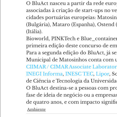
O BluAct nasceu a partir da rede eur
associadas à criação de start-ups no 
cidades portuárias europeias: Matosinh
(Bulgária), Mataro (Espanha), Ostend (
(Itália).
Bioworld, PINKTech e Blue_container 
primeira edição deste concurso de e
Para a segunda edição do BluAct, já s
Municipal de Matosinhos conta com um
CIIMAR / CIMAR Associate Laborato
INEGI Informa
, 
INESC TEC
, 
Lipor
, S
de Ciência e Tecnologia da Universida
O BluAct destina-se a pessoas com pr
fase de ideia de negócio ou a empresa
de quatro anos, e com impacto signif
Ambiente