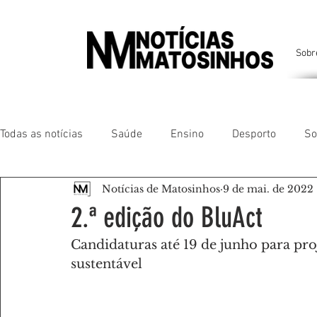
Sobr
Todas as notícias
Saúde
Ensino
Desporto
So
Notícias de Matosinhos
9 de mai. de 2022
Matosinhos
Leça da Palmeira
Custóias
Leça
2.ª edição do BluAct
Candidaturas até 19 de junho para pr
São Mamede de Infesta
Perafita
Lavra
Santa
sustentável
Gente da nossa Terra
AMANTES DE ANIMAIS
AMA