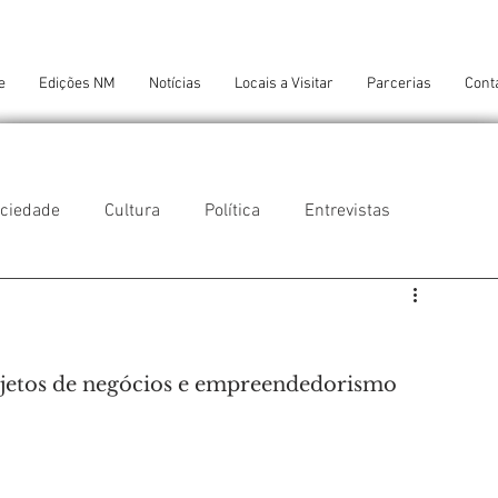
e
Edições NM
Notícias
Locais a Visitar
Parcerias
Cont
ciedade
Cultura
Política
Entrevistas
 do Balio
Guifões
Senhora da Hora
ojetos de negócios e empreendedorismo 
 Cruz do Bispo
Ambiente
Tecnologia
NTES DE CONFORTO
AMANTES DE ARTE