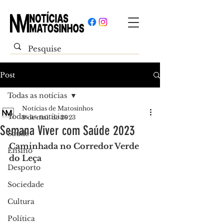
Post
Todas as notícias
Notícias de Matosinhos
Todas as notícias
9 de mai. de 2023
Semana Viver com Saúde 2023
Saúde
Caminhada no Corredor Verde 
Ensino
do Leça
Desporto
Sociedade
Cultura
Política