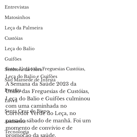
Entrevistas
Matosinhos
Leça da Palmeira
Custóias
Leça do Balio
Guifões
Fotos: União das Freguesias Custóias, 
Senhora da Hora
Leça do Balio e Guifões
São Mamede de Infesta
A Semana da Saúde 2023 da 
Perafita
União das Freguesias de Custóias, 
Leça do Balio e Guifões culminou 
Lavra
com uma caminhada no 
Santa Cruz do Bispo
Corredor Verde do Leça, no 
passado sábado de manhã. Foi um 
Ambiente
momento de convívio e de 
Tecnologia
promoção da saúde. 