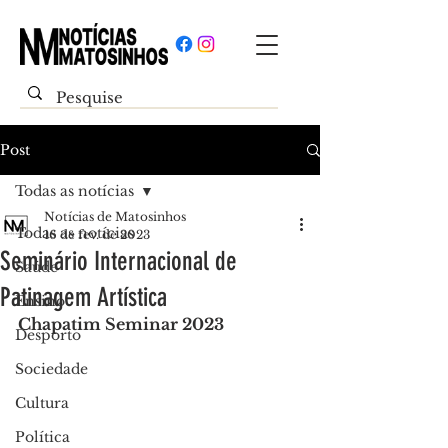
Post
Todas as notícias
Notícias de Matosinhos
Todas as notícias
16 de fev. de 2023
Seminário Internacional de
Saúde
Patinagem Artística
Ensino
Chapatim Seminar 2023
Desporto
Sociedade
Cultura
Política