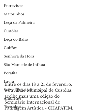
Entrevistas
Matosinhos
Leça da Palmeira
Custóias
Leça do Balio
Guifões
Senhora da Hora
São Mamede de Infesta
Perafita
Lavra
Entre os dias 18 a 21 de fevereiro, 
o Pavilhão Municipal de Custóias 
Santa Cruz do Bispo
acolhe mais uma edição do 
Ambiente
Seminário Internacional de 
Tecnologia
Patinagem Artística - CHAPATIM, 