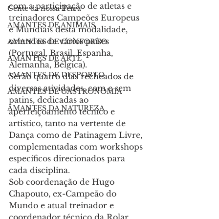
com a participação de atletas e 
Gente da nossa Terra
treinadores Campeões Europeus 
AMANTES DE ANIMAIS
e Mundiais desta modalidade, 
oriundos de vários países 
AMANTES DE CONFORTO
(Portugal, Brasil, Espanha, 
AMANTES DE ARTE
Alemanha, Bélgica).
AMANTES DE DESPORTO
Serão quatro dias recheados de 
diversas atividades, com e sem 
AMANTES DE GASTRONOMIA
patins, dedicadas ao 
AMANTES DA NATUREZA
aperfeiçoamento técnico e 
artístico, tanto na vertente de 
Dança como de Patinagem Livre, 
complementadas com workshops 
específicos direcionados para 
cada disciplina.
Sob coordenação de Hugo 
Chapouto, ex-Campeão do 
Mundo e atual treinador e 
coordenador técnico da Rolar 