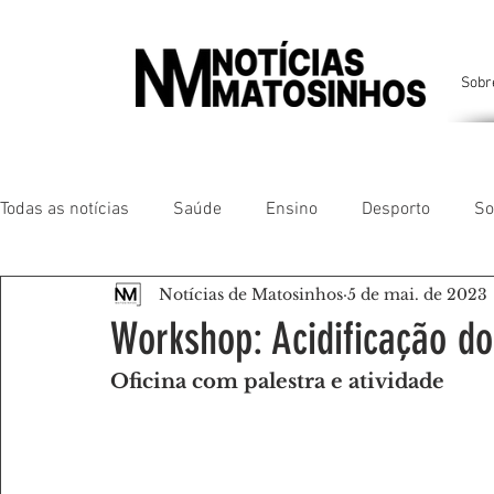
Sobr
Todas as notícias
Saúde
Ensino
Desporto
So
Notícias de Matosinhos
5 de mai. de 2023
Matosinhos
Leça da Palmeira
Custóias
Leça
Workshop: Acidificação d
Oficina com palestra e atividade
São Mamede de Infesta
Perafita
Lavra
Santa
Gente da nossa Terra
AMANTES DE ANIMAIS
AMA