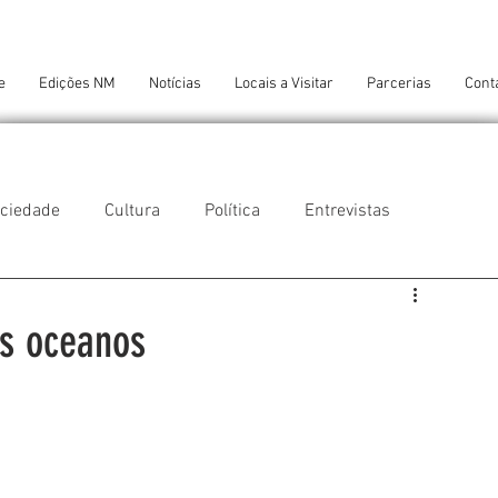
e
Edições NM
Notícias
Locais a Visitar
Parcerias
Cont
ciedade
Cultura
Política
Entrevistas
 do Balio
Guifões
Senhora da Hora
os oceanos
 Cruz do Bispo
Ambiente
Tecnologia
NTES DE CONFORTO
AMANTES DE ARTE