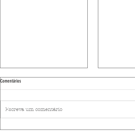
Comentários
Escreva um comentário
Matosinhense toma posse como Direção
Academia Ponto 
Nacional da ESN Portugal
de embalagens à