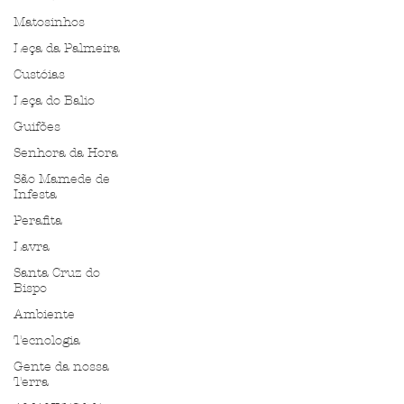
Matosinhos
Leça da Palmeira
Custóias
Leça do Balio
Guifões
Senhora da Hora
São Mamede de
Infesta
Perafita
Lavra
Santa Cruz do
Bispo
Ambiente
Tecnologia
Gente da nossa
Terra