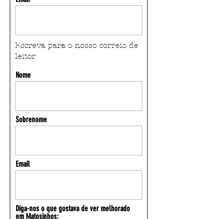
Escreva para o nosso correio de
leitor
Nome
Sobrenome
(+351)
229 999 310
Email
(chamada fixa nacional)
Av. Dom Afonso Henriques
1122 1º andar A
4450-011 Matosinhos
Diga-nos o que gostava de ver melhorado
redacao@noticiasmatosinhos.com
em Matosinhos: