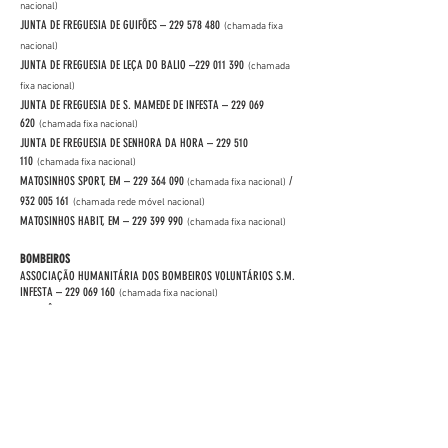
nacional)
JUNTA DE FREGUESIA DE GUIFÕES –
229 578 480
(chamada fixa
nacional)
JUNTA DE FREGUESIA DE LEÇA DO BALIO –
229 011 390
(chamada
fixa nacional)
JUNTA DE FREGUESIA DE S. MAMEDE DE INFESTA –
229 069
620
(chamada fixa nacional)
JUNTA DE FREGUESIA DE SENHORA DA HORA –
229 510
110
(chamada fixa nacional)
MATOSINHOS SPORT, EM –
229 364 090
/
(chamada fixa nacional)
932 005 161
(chamada rede móvel nacional)
MATOSINHOS HABIT, EM –
229 399 990
(chamada fixa nacional)
BOMBEIROS
ASSOCIAÇÃO HUMANITÁRIA DOS BOMBEIROS VOLUNTÁRIOS S.M.
INFESTA –
229 069 160
(chamada fixa nacional)
EMERGÊNCIA –
229 010 017
(chamada fixa nacional)
ASSOCIAÇÃO HUMANITÁRIA DOS BOMBEIROS VOLUNTÁRIOS DE
LEIXÕES –
229 380 018
(chamada fixa nacional)
BOMBEIROS VOLUNTÁRIOS DE MATOSINHOS E LEÇA –
229 984
190
(chamada fixa nacional)
BOMBEIROS VOLUNTÁRIOS LEÇA DO BALIO –
229 511
330
(chamada fixa nacional)
AUTORIDADES