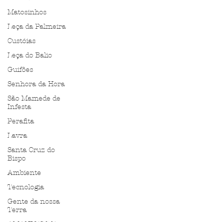
Matosinhos
Leça da Palmeira
Custóias
Leça do Balio
Guifões
Senhora da Hora
São Mamede de
Infesta
Perafita
Lavra
Santa Cruz do
Bispo
Ambiente
Tecnologia
Gente da nossa
Terra