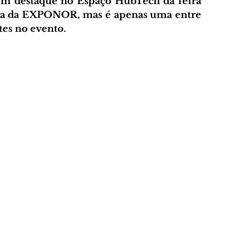
em destaque no Espaço HubTech da feira 
iva da EXPONOR, mas é apenas uma entre 
tes no evento.
A
AMANTES DA NATUREZA