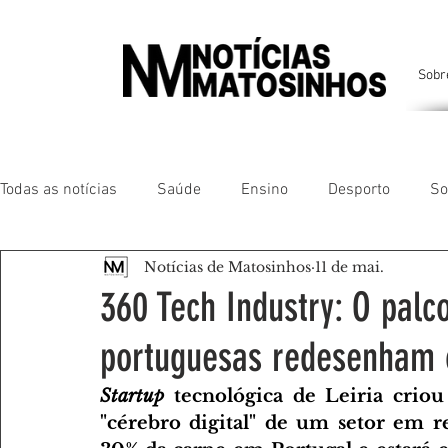
Sobr
Todas as notícias
Saúde
Ensino
Desporto
So
Notícias de Matosinhos
11 de mai.
Matosinhos
Leça da Palmeira
Custóias
Leça
360 Tech Industry: O palc
portuguesas redesenham o
São Mamede de Infesta
Perafita
Lavra
Santa
Startup
 tecnológica de Leiria crio
"cérebro digital" de um setor em re
Gente da nossa Terra
AMANTES DE ANIMAIS
AMA