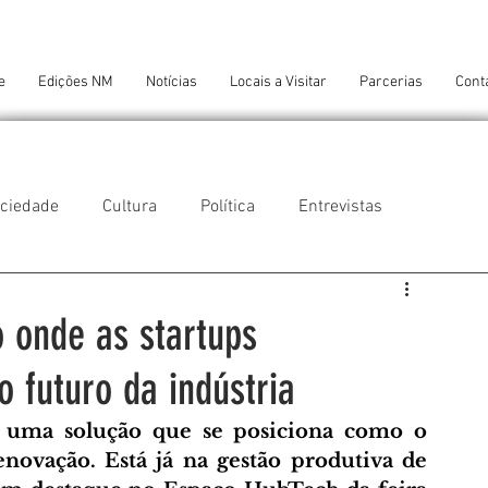
e
Edições NM
Notícias
Locais a Visitar
Parcerias
Cont
ciedade
Cultura
Política
Entrevistas
 do Balio
Guifões
Senhora da Hora
o onde as startups
 futuro da indústria
 Cruz do Bispo
Ambiente
Tecnologia
u uma solução que se posiciona como o 
novação. Está já na gestão produtiva de 
NTES DE CONFORTO
AMANTES DE ARTE