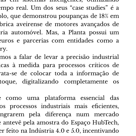
empo real. Um dos seus “case studies” é a 
plo, que demonstrou poupanças de 18% em 
rica aveirense de motores avançados de 
combustão e híbridos para a indústria automóvel. Mas, a Planta possui um 
uros e parcerias com entidades como a 
ry.
s a falar de levar a precisão industrial 
cas à medida para processos críticos de 
ata-se de colocar toda a informação de 
que, digitalizando completamente os 
e como uma plataforma essencial das 
 processos industriais mais eficientes, 
 singrarem pela diferença num mercado 
e antevê pela amostra do Espaço HubTech, 
r feito na Indústria 4.0 e 5.0, incentivando 