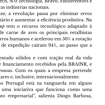
ch, N.0 Tecnologia, Bravo, FabInventors e 
s indústrias nacionais.
nr, a revolução passa por eliminar erros 
ário e aumentar a eficiência produtiva. Na 
tup
 tem o recurso tecnológico adaptado à 
e carne de aves os principais retalhistas 
rros humanos e acelerou em 50% a rotação 
 de expedição caíram 94%, ao passo que a 
estudo sólidos e com tração real da vida 
e financiamento recebidos pela BRAINR, e 
ssoas. Com os quais a empresa pretende 
ares e, inclusive, internacionalmente.
o Portugal está na vanguarda em alguns 
é uma iniciativa que funciona como uma 
o empresarial”, salienta Diogo Barbosa, 