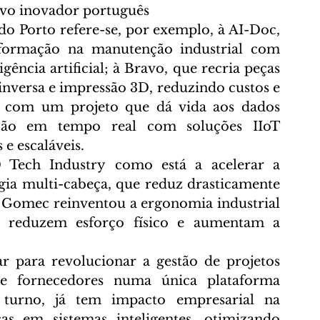
vo inovador português
do Porto refere-se, por exemplo, à AI-Doc, 
formação na manutenção industrial com 
ência artificial; à Bravo, que recria peças 
inversa e impressão 3D, reduzindo custos e 
, com um projeto que dá vida aos dados 
zação em tempo real com soluções IIoT 
 e escaláveis.
 Tech Industry como está a acelerar a 
ia multi-cabeça, que reduz drasticamente 
 Gomec reinventou a ergonomia industrial 
e reduzem esforço físico e aumentam a 
r para revolucionar a gestão de projetos 
s e fornecedores numa única plataforma 
 turno, já tem impacto empresarial na 
as em sistemas inteligentes, otimizando 