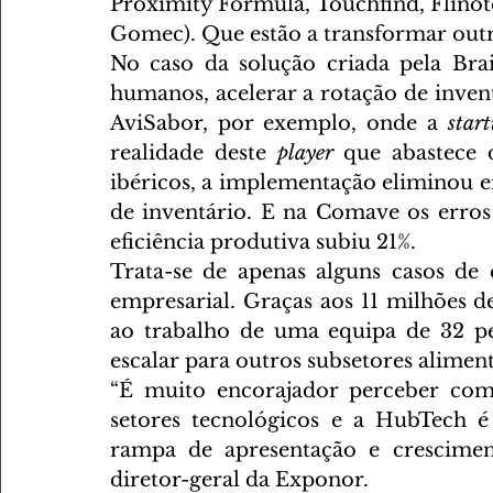
Proximity Formula, Touchfind, Flinote
Gomec). Que estão a transformar outra
No caso da solução criada pela Brai
humanos, acelerar a rotação de invent
AviSabor, por exemplo, onde a 
star
realidade deste 
player 
que abastece d
ibéricos, a implementação eliminou e
de inventário. E na Comave os erros
eficiência produtiva subiu 21%.
Trata-se de apenas alguns casos de 
empresarial. Graças aos 11 milhões d
ao trabalho de uma equipa de 32 pe
escalar para outros subsetores aliment
“É muito encorajador perceber com
setores tecnológicos e a HubTech 
rampa de apresentação e cresciment
diretor-geral da Exponor.