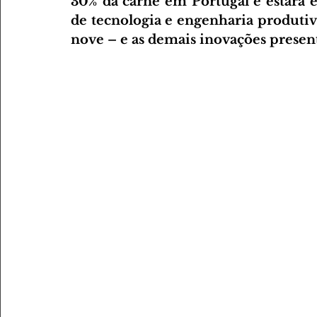
30% da carne em Portugal e estará 
de tecnologia e engenharia produt
nove – e as demais inovações presen
AMANTES DE DESPORTO
AMANTES DE GASTRONOMI