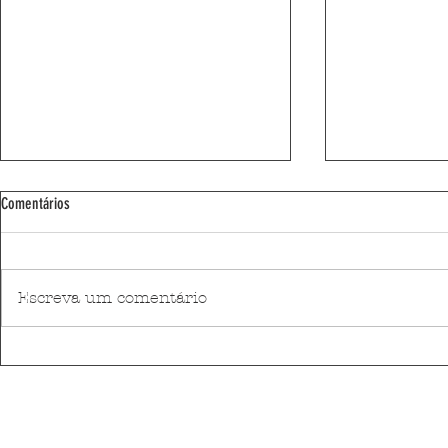
Comentários
Escreva um comentário
Bandidos do Cante atuam em Custóias
Gala de Freguesi
na Feira dos Moços
diversidade cult