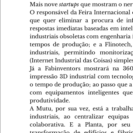
Mais nove 
startups
 que mostram o ner
O responsável da Feira Internacional 
que quer eliminar a procura de in
respostas imediatas baseadas em intelig
industriais obsoletas com engenharia 
tempos de produção; e a Flinotech
industriais, permitindo monitori
(Internet Industrial das Coisas) simples
Já a Fabinventors mostrará na 360
impressão 3D industrial com tecnolog
o tempo de produção; ao passo que a
com equipamentos inteligentes qu
produtividade. 
A Mutu, por sua vez, está a trabalha
industriais, ao centralizar equipa
colaborativa. E a Planta, por seu
transformação de edifícios e fábric