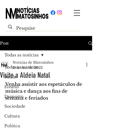
Post
Todas as notícias
Notícias de Matosinhos
Todas as notícias
2 de dez. de 2022
Visite a Aldeia Natal
Saúde
Venha assistir aos espetáculos de 
Ensino
música e dança aos fins de 
Desporto
semana e feriados
Sociedade
Cultura
Política