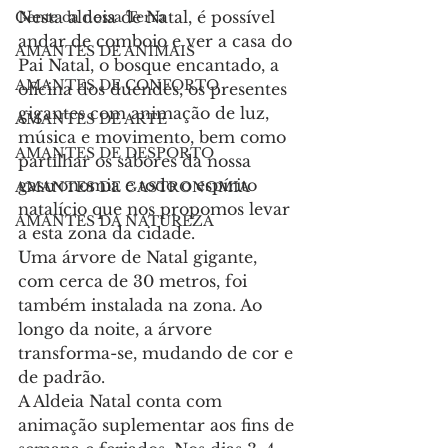
Nesta aldeia de Natal, é possível 
Gente da nossa Terra
andar de comboio e ver a casa do 
AMANTES DE ANIMAIS
Pai Natal, o bosque encantado, a 
AMANTES DE CONFORTO
oficina dos duendes, os presentes 
gigantes com animação de luz, 
AMANTES DE ARTE
música e movimento, bem como 
AMANTES DE DESPORTO
partilhar os sabores da nossa 
gastronomia e todo o espírito 
AMANTES DE GASTRONOMIA
natalício que nos propomos levar 
AMANTES DA NATUREZA
a esta zona da cidade.
Uma árvore de Natal gigante, 
com cerca de 30 metros, foi 
também instalada na zona. Ao 
longo da noite, a árvore 
transforma-se, mudando de cor e 
de padrão.
A Aldeia Natal conta com 
animação suplementar aos fins de 