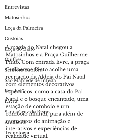
Entrevistas
Matosinhos
Leça da Palmeira
Custóias
A magia do Natal chegou a 
Leça do Balio
Matosinhos e à Praça Guilherme 
Guifões
Pinto. Com entrada livre, a praça 
Guilherme Pinto acolhe uma 
Senhora da Hora
recriação da Aldeia do Pai Natal 
São Mamede de Infesta
com elementos decorativos 
Perafita
específicos, como a casa do Pai 
Natal e o bosque encantado, uma 
Lavra
estação de comboio e um 
Santa Cruz do Bispo
comboio infantil, para além de 
momentos de animação e 
Ambiente
interativos e experiências de 
Tecnologia
realidade virtual.