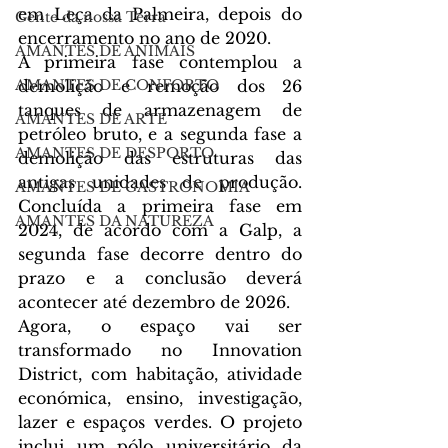
em Leça da Palmeira, depois do 
Gente da nossa Terra
encerramento no ano de 2020.
AMANTES DE ANIMAIS
A primeira fase contemplou a 
AMANTES DE CONFORTO
demolição e remoção dos 26 
tanques de armazenagem de 
AMANTES DE ARTE
petróleo bruto, e a segunda fase a 
AMANTES DE DESPORTO
demolição das estruturas das 
antigas unidades de produção. 
AMANTES DE GASTRONOMIA
Concluída a primeira fase em 
AMANTES DA NATUREZA
2024, de acordo com a Galp, a 
segunda fase decorre dentro do 
prazo e a conclusão deverá 
acontecer até dezembro de 2026.
Agora, o espaço vai ser 
transformado no Innovation 
District, com habitação, atividade 
económica, ensino, investigação, 
lazer e espaços verdes. O projeto 
inclui um pólo universitário da 