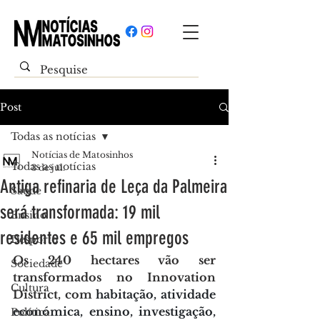
Post
Todas as notícias
Notícias de Matosinhos
Todas as notícias
3 de jul.
Antiga refinaria de Leça da Palmeira
Saúde
será transformada: 19 mil
Ensino
residentes e 65 mil empregos
Desporto
Os 240 hectares
 vão ser 
Sociedade
transformados no Innovation 
Cultura
District, com
 habitação, atividade 
económica, ensino, investigação, 
Política