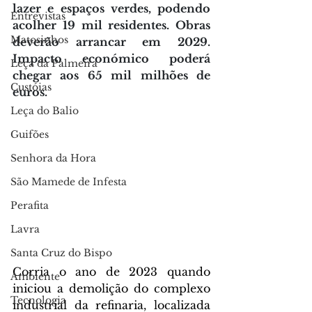
lazer e espaços verdes, podendo 
Entrevistas
acolher 19 mil residentes. Obras 
Matosinhos
deverão arrancar em 2029. 
Impacto económico poderá 
Leça da Palmeira
chegar aos 65 mil milhões de 
Custóias
euros.
Leça do Balio
Guifões
Senhora da Hora
São Mamede de Infesta
Perafita
Lavra
Santa Cruz do Bispo
Corria o ano de 2023 quando 
Ambiente
iniciou a demolição do complexo 
Tecnologia
industrial da refinaria, localizada 